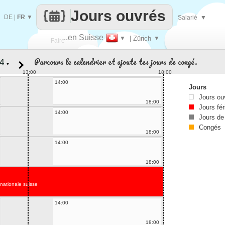
Jours ouvrés
DE
|
FR
▼
Salarié
▼
..en Suisse
▼
| Zürich
▼
Faire
Parcours le calendrier et ajoute tes jours de congé.
▼
que
13:00
18:00
14:00
Jours
Jours ou
18:00
Jours fér
14:00
Jours de
Congés
18:00
14:00
18:00
nationale suisse
14:00
18:00