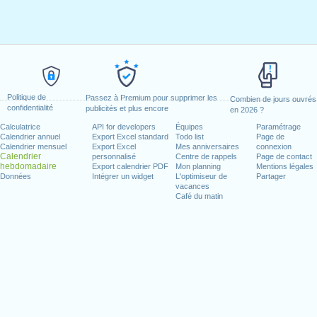
Politique de
Passez à Premium pour supprimer les
Combien de jours ouvrés
confidentialité
publicités et plus encore
en 2026 ?
Calculatrice
API for developers
Équipes
Paramétrage
Calendrier annuel
Export Excel standard
Todo list
Page de
Calendrier mensuel
Export Excel
Mes anniversaires
connexion
Calendrier
personnalisé
Centre de rappels
Page de contact
hebdomadaire
Export calendrier PDF
Mon planning
Mentions légales
Données
Intégrer un widget
L'optimiseur de
Partager
vacances
Café du matin