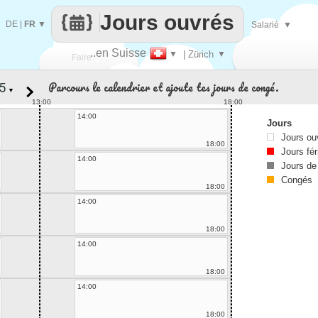
Jours ouvrés
DE
|
FR
▼
Salarié
▼
..en Suisse
▼
| Zürich
▼
Faire
Parcours le calendrier et ajoute tes jours de congé.
▼
que
13:00
18:00
14:00
Jours
Jours ou
18:00
Jours fér
14:00
Jours de
Congés
18:00
14:00
18:00
14:00
18:00
14:00
18:00