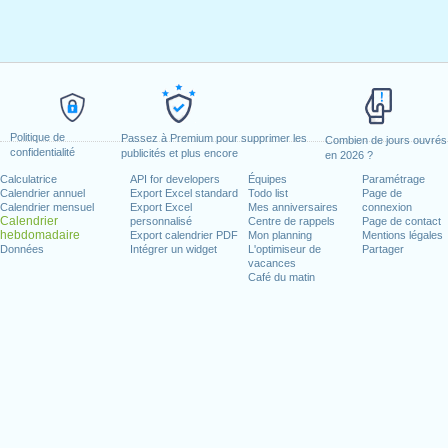
Politique de
Passez à Premium pour supprimer les
Combien de jours ouvrés
confidentialité
publicités et plus encore
en 2026 ?
Calculatrice
API for developers
Équipes
Paramétrage
Calendrier annuel
Export Excel standard
Todo list
Page de
Calendrier mensuel
Export Excel
Mes anniversaires
connexion
Calendrier
personnalisé
Centre de rappels
Page de contact
hebdomadaire
Export calendrier PDF
Mon planning
Mentions légales
Données
Intégrer un widget
L'optimiseur de
Partager
vacances
Café du matin