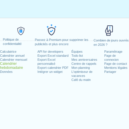
Politique de
Passez à Premium pour supprimer les
Combien de jours ouvrés
confidentialité
publicités et plus encore
en 2026 ?
Calculatrice
API for developers
Équipes
Paramétrage
Calendrier annuel
Export Excel standard
Todo list
Page de
Calendrier mensuel
Export Excel
Mes anniversaires
connexion
Calendrier
personnalisé
Centre de rappels
Page de contact
hebdomadaire
Export calendrier PDF
Mon planning
Mentions légales
Données
Intégrer un widget
L'optimiseur de
Partager
vacances
Café du matin