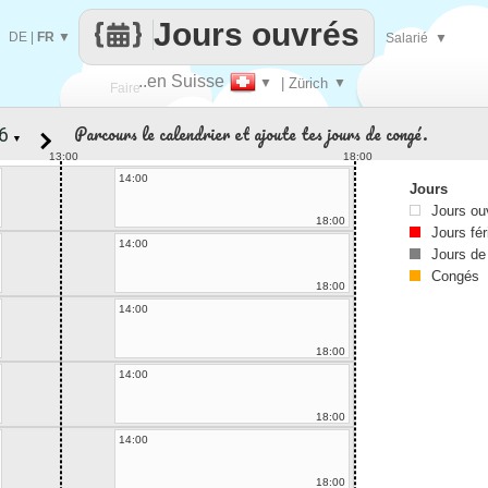
Jours ouvrés
DE
|
FR
▼
Salarié
▼
..en Suisse
▼
| Zürich
▼
Faire
Parcours le calendrier et ajoute tes jours de congé.
▼
que
13:00
18:00
14:00
Jours
Jours ou
18:00
Jours fér
14:00
Jours de
Congés
18:00
14:00
18:00
14:00
18:00
14:00
18:00