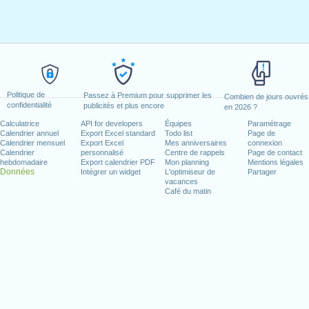
Politique de
Passez à Premium pour supprimer les
Combien de jours ouvrés
confidentialité
publicités et plus encore
en 2026 ?
Calculatrice
API for developers
Équipes
Paramétrage
Calendrier annuel
Export Excel standard
Todo list
Page de
Calendrier mensuel
Export Excel
Mes anniversaires
connexion
Calendrier
personnalisé
Centre de rappels
Page de contact
hebdomadaire
Export calendrier PDF
Mon planning
Mentions légales
Données
Intégrer un widget
L'optimiseur de
Partager
vacances
Café du matin