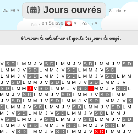
Jours ouvrés
DE
|
FR
▼
Salarié
▼
..en Suisse
▼
| Zürich
▼
Faire
Parcours le calendrier et ajoute tes jours de congé.
que
V
S
D
L
M
M
J
V
S
D
L
M
M
J
V
S
D
L
M
M
J
V
S
D
L
M
M
J
V
S
D
L
M
M
J
V
S
D
L
M
M
J
V
S
D
L
M
M
J
V
S
D
L
M
M
J
V
S
D
L
M
M
J
V
S
D
L
M
M
J
V
S
D
L
M
M
J
V
S
D
L
M
M
J
V
S
D
L
M
M
J
V
S
D
L
M
M
J
V
S
D
L
M
M
J
V
S
D
L
M
M
J
V
S
D
L
M
M
J
V
S
D
L
M
M
J
V
S
D
L
M
M
J
V
S
D
L
M
M
J
V
S
D
L
M
M
J
V
S
D
L
M
M
J
V
S
D
L
M
M
J
V
S
D
L
M
M
J
V
S
D
L
M
M
J
V
S
D
L
M
M
J
V
S
D
L
M
M
J
V
S
D
L
M
M
J
V
S
D
L
M
M
J
V
S
D
L
M
M
J
V
S
D
L
M
M
J
V
S
D
L
M
M
J
V
S
D
L
M
M
J
V
S
D
L
M
M
J
V
S
D
L
M
M
J
V
S
D
L
M
M
J
V
S
D
L
M
M
J
V
S
D
L
M
M
J
V
S
D
L
M
M
J
V
S
D
L
M
M
J
V