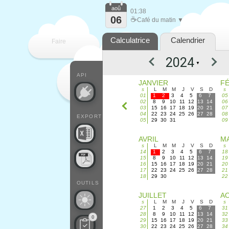
aoû
01:38
06
☕
Café du matin ▼
Calculatrice
Calendrier
Faire
▼
que
API
JANVIER
F
s
L
M
M
J
V
S
D
s
01
1
2
3
4
5
6
7
05
02
8
9
10
11
12
13
14
06
03
15
16
17
18
19
20
21
07
04
22
23
24
25
26
27
28
08
EXPORT
05
29
30
31
09
AVRIL
MA
s
L
M
M
J
V
S
D
s
14
1
2
3
4
5
6
7
18
15
8
9
10
11
12
13
14
19
16
15
16
17
18
19
20
21
20
17
22
23
24
25
26
27
28
21
18
29
30
22
OUTILS
JUILLET
A
s
L
M
M
J
V
S
D
s
27
1
2
3
4
5
6
7
31
28
8
9
10
11
12
13
14
32
0
29
15
16
17
18
19
20
21
33
30
22
23
24
25
26
27
28
34