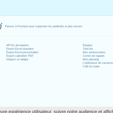
Passez à Premium pour supprimer les publicités et plus encore
API for developers
Équipes
Export Excel standard
Todo list
Export Excel personnalisé
Mes anniversaires
Export calendrier PDF
Centre de rappels
Intégrer un widget
Mon planning
L'optimiseur de vacance
Café du matin
ure expérience utilisateur, suivre notre audience et affic