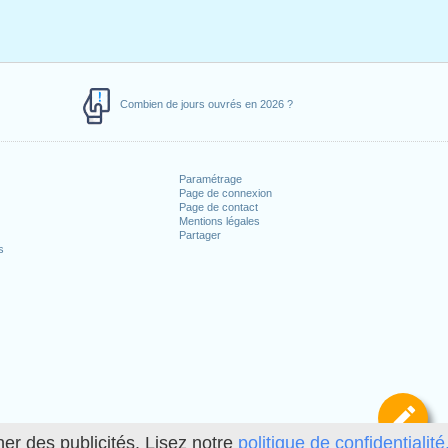
Combien de jours ouvrés en 2026 ?
Paramétrage
Page de connexion
Page de contact
Mentions légales
Partager
s
Dé
her des publicités. Lisez notre
politique de confidentialité