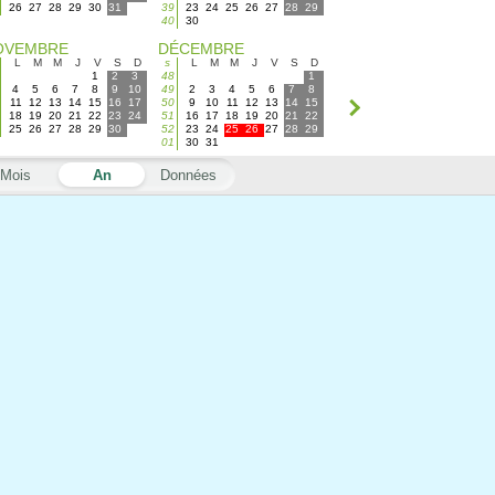
26
27
28
29
30
31
39
23
24
25
26
27
28
29
40
30
OVEMBRE
DÉCEMBRE
L
M
M
J
V
S
D
s
L
M
M
J
V
S
D
1
2
3
48
1
4
5
6
7
8
9
10
49
2
3
4
5
6
7
8
11
12
13
14
15
16
17
50
9
10
11
12
13
14
15
18
19
20
21
22
23
24
51
16
17
18
19
20
21
22
25
26
27
28
29
30
52
23
24
25
26
27
28
29
01
30
31
Mois
An
Données