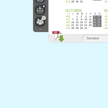
31
29
30
31
35
OCTOBRE
N
s
L
M
M
J
V
S
D
s
40
1
2
3
4
5
6
44
0
41
7
8
9
10
11
12
13
45
42
14
15
16
17
18
19
20
46
43
21
22
23
24
25
26
27
47
...
44
28
29
30
31
48
Semaine