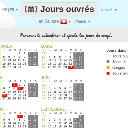
Jours ouvrés
DE
|
FR
▼
Salarié
▼
..en Suisse
▼
| Zürich
▼
Parcours le calendrier et ajoute tes jours de congé.
ÉVRIER
MARS
L
M
M
J
V
S
D
s
L
M
M
J
V
S
D
Jours dans 
1
2
3
4
09
1
2
3
Jours ou
5
6
7
8
9
10
11
10
4
5
6
7
8
9
10
12
13
14
15
16
17
18
11
11
12
13
14
15
16
17
Jours de
19
20
21
22
23
24
25
12
18
19
20
21
22
23
24
26
27
28
29
13
25
26
27
28
29
30
31
Congés
Jours fér
I
JUIN
L
M
M
J
V
S
D
s
L
M
M
J
V
S
D
1
2
3
4
5
22
1
2
6
7
8
9
10
11
12
23
3
4
5
6
7
8
9
13
14
15
16
17
18
19
24
10
11
12
13
14
15
16
20
21
22
23
24
25
26
25
17
18
19
20
21
22
23
27
28
29
30
31
26
24
25
26
27
28
29
30
OÛT
SEPTEMBRE
L
M
M
J
V
S
D
s
L
M
M
J
V
S
D
1
2
3
4
35
1
5
6
7
8
9
10
11
36
2
3
4
5
6
7
8
12
13
14
15
16
17
18
37
9
10
11
12
13
14
15
19
20
21
22
23
24
25
38
16
17
18
19
20
21
22