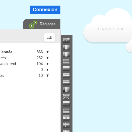
Connexion
Réglages
chaque jour
l'année
366
▼
vrés
252
▼
 week-end
104
▼
0
▼
iés
10
▼