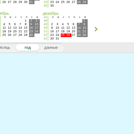
26
27
28
29
30
31
39
23
24
25
26
27
28
29
40
30
ябрь
декабрь
п
в
с
ч
п
с
в
не
п
в
с
ч
п
с
в
1
2
3
48
1
4
5
6
7
8
9
10
49
2
3
4
5
6
7
8
11
12
13
14
15
16
17
50
9
10
11
12
13
14
15
18
19
20
21
22
23
24
51
16
17
18
19
20
21
22
25
26
27
28
29
30
52
23
24
25
26
27
28
29
01
30
31
місяць
год
данные