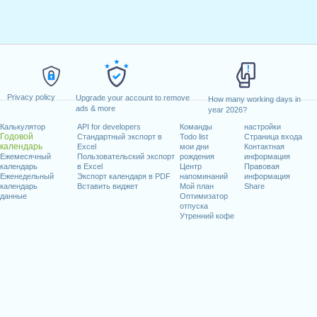
Privacy policy
Upgrade your account to remove
How many working days in
ads & more
year 2026?
Калькулятор
API for developers
Команды
настройки
Годовой
Стандартный экспорт в
Todo list
Страница входа
календарь
Excel
мои дни
Контактная
Ежемесячный
Пользовательский экспорт
рождения
информация
календарь
в Excel
Центр
Правовая
Еженедельный
Экспорт календаря в PDF
напоминаний
информация
календарь
Вставить виджет
Мой план
Share
данные
Оптимизатор
отпуска
Утренний кофе