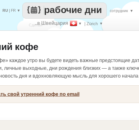
рабочие дни
RU
|
FR
▼
сотрудник
▼
..в Швейцария
▼
| Zürich
▼
Сделай
ний кофе
каждый
фе» каждое утро вы будете видеть важные предстоящие да
и, личные выходные, дни рождения близких — а также ключ
, новость дня и вдохновляющую мысль для хорошего начала
ть свой утренний кофе по email