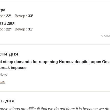
тра
ро :
22°
·
Вечер :
33°
з 2 дня
ро :
22°
·
Вечер :
31°
© Ope
сти дня
out steep demands for reopening Hormuz despite hopes Om
 break impasse
 News
тью
ь дня
ecause things are difficult that we do not dare; it is because we do