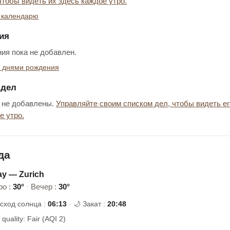
чтобы видеть их здесь каждое утро.
 календарю
ия
ия пока не добавлен.
ь днями рождения
 дел
 не добавлены.
Управляйте своим списком дел, чтобы видеть ег
е утро.
да
ay — Zurich
ро :
30°
·
Вечер :
30°
осход солнца :
06:13
·
🌙 Закат :
20:48
r quality: Fair (AQI 2)