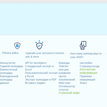
Privacy policy
Upgrade your account to remove
How many working days in
ads & more
year 2026?
Калькулятор
API for developers
Команды
настройки
Годовой календарь
Стандартный экспорт в
Todo list
Страница входа
Контактная
Ежемесячный
Excel
мои дни
информация
календарь
Пользовательский экспорт
рождения
Еженедельный
в Excel
Центр
Правовая
календарь
Экспорт календаря в PDF
напоминаний
информация
данные
Вставить виджет
Мой план
Share
Оптимизатор
отпуска
Утренний кофе