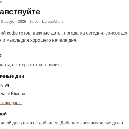
фе
авствуйте
9 август, 2026
· 18:05 · Europe/Zurich
ий кофе готов: важные даты, погода на сегодня, список дел
я и мысль для хорошего начала дня.
о
аты, о которых стоит помнить.
ичные дни
Noël
aint Étienne
 календарю
ной
дной день пока не добавлен.
Добавьте свои выходные дни в