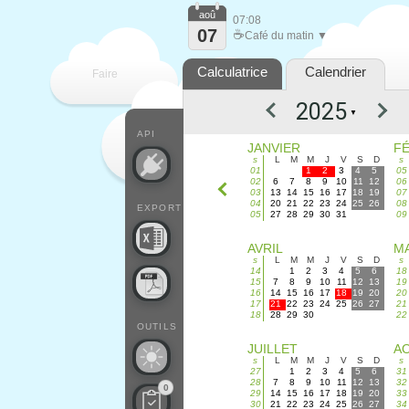
aoû
07:08
07
☕
Café du matin ▼
Calculatrice
Calendrier
Faire
▼
que
API
JANVIER
F
s
L
M
M
J
V
S
D
s
01
1
2
3
4
5
05
02
6
7
8
9
10
11
12
06
03
13
14
15
16
17
18
19
07
04
20
21
22
23
24
25
26
08
EXPORT
05
27
28
29
30
31
09
AVRIL
MA
s
L
M
M
J
V
S
D
s
14
1
2
3
4
5
6
18
15
7
8
9
10
11
12
13
19
16
14
15
16
17
18
19
20
20
17
21
22
23
24
25
26
27
21
18
28
29
30
22
OUTILS
JUILLET
A
s
L
M
M
J
V
S
D
s
27
1
2
3
4
5
6
31
28
7
8
9
10
11
12
13
32
0
29
14
15
16
17
18
19
20
33
30
21
22
23
24
25
26
27
34