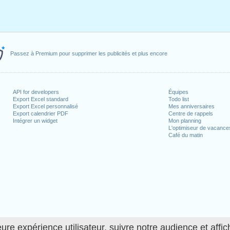
Passez à Premium pour supprimer les publicités et plus encore
API for developers
Équipes
Export Excel standard
Todo list
Export Excel personnalisé
Mes anniversaires
Export calendrier PDF
Centre de rappels
Intégrer un widget
Mon planning
L'optimiseur de vacance
Café du matin
ure expérience utilisateur, suivre notre audience et affic