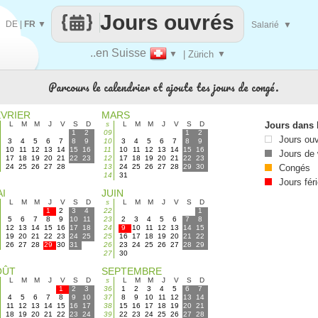
Jours ouvrés
DE
|
FR
▼
Salarié
▼
..en Suisse
▼
| Zürich
▼
Parcours le calendrier et ajoute tes jours de congé.
ÉVRIER
MARS
L
M
M
J
V
S
D
s
L
M
M
J
V
S
D
Jours dans 
1
2
09
1
2
Jours ou
3
4
5
6
7
8
9
10
3
4
5
6
7
8
9
10
11
12
13
14
15
16
11
10
11
12
13
14
15
16
Jours de
17
18
19
20
21
22
23
12
17
18
19
20
21
22
23
24
25
26
27
28
13
24
25
26
27
28
29
30
Congés
14
31
Jours fér
I
JUIN
L
M
M
J
V
S
D
s
L
M
M
J
V
S
D
1
2
3
4
22
1
5
6
7
8
9
10
11
23
2
3
4
5
6
7
8
12
13
14
15
16
17
18
24
9
10
11
12
13
14
15
19
20
21
22
23
24
25
25
16
17
18
19
20
21
22
26
27
28
29
30
31
26
23
24
25
26
27
28
29
27
30
OÛT
SEPTEMBRE
L
M
M
J
V
S
D
s
L
M
M
J
V
S
D
1
2
3
36
1
2
3
4
5
6
7
4
5
6
7
8
9
10
37
8
9
10
11
12
13
14
11
12
13
14
15
16
17
38
15
16
17
18
19
20
21
18
19
20
21
22
23
24
39
22
23
24
25
26
27
28