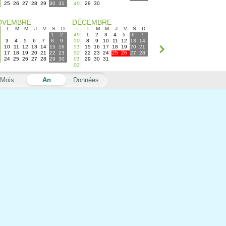
25
26
27
28
29
30
31
40
29
30
OVEMBRE
DÉCEMBRE
L
M
M
J
V
S
D
s
L
M
M
J
V
S
D
1
2
49
1
2
3
4
5
6
7
3
4
5
6
7
8
9
50
8
9
10
11
12
13
14
10
11
12
13
14
15
16
51
15
16
17
18
19
20
21
17
18
19
20
21
22
23
52
22
23
24
25
26
27
28
24
25
26
27
28
29
30
01
29
30
31
02
Mois
An
Données