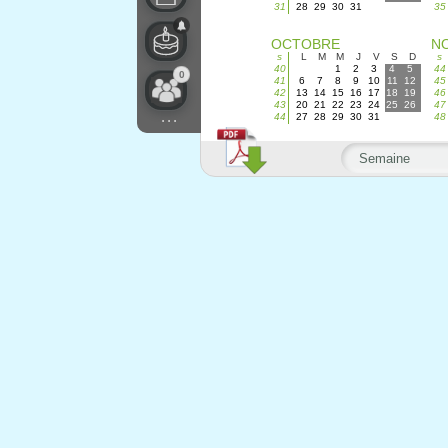
31
28
29
30
31
35
OCTOBRE
N
s
L
M
M
J
V
S
D
s
40
1
2
3
4
5
44
0
41
6
7
8
9
10
11
12
45
42
13
14
15
16
17
18
19
46
43
20
21
22
23
24
25
26
47
...
44
27
28
29
30
31
48
Semaine