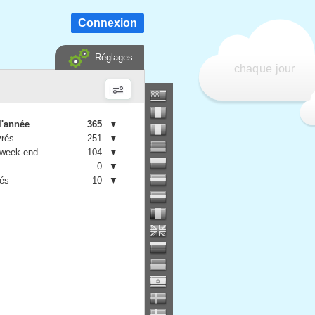
Connexion
Réglages
chaque jour
l'année
365
▼
vrés
251
▼
 week-end
104
▼
0
▼
iés
10
▼