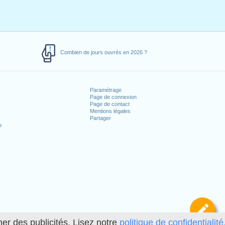
Combien de jours ouvrés en 2026 ?
Paramétrage
Page de connexion
Page de contact
Mentions légales
Partager
s
Dé
her des publicités. Lisez notre
politique de confidentialité