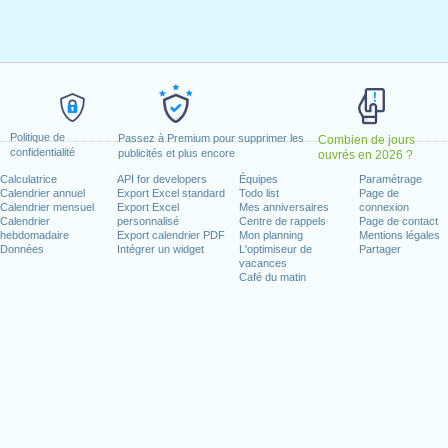
il, 2023
il, 2023
023
8 mai, 2023
29 mai, 2023
1 août, 2023
Politique de
Passez à Premium pour supprimer les
Combien de jours
confidentialité
publicités et plus encore
ouvrés en 2026 ?
mbre, 2023
Calculatrice
API for developers
Équipes
Paramétrage
Calendrier annuel
Export Excel standard
Todo list
Page de
n week-end
Calendrier mensuel
Export Excel
Mes anniversaires
connexion
Calendrier
personnalisé
Centre de rappels
Page de contact
hebdomadaire
Export calendrier PDF
Mon planning
Mentions légales
r, 2023
Données
Intégrer un widget
L'optimiseur de
Partager
vacances
Café du matin
jours ouvrés pour 2023
n 2022 in Suisse (Zürich)?
n 2024 in Suisse (Zürich)?