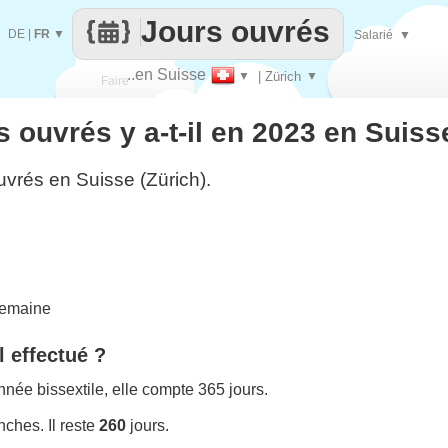
Jours ouvrés
DE
|
FR
▼
Salarié
▼
..en Suisse
▼
| Zürich
▼
Faire
 ouvrés y a-t-il en 2023 en Suisse
que
uvrés en Suisse (Zürich).
semaine
l effectué ?
née bissextile, elle compte 365 jours.
ches. Il reste
260
jours.