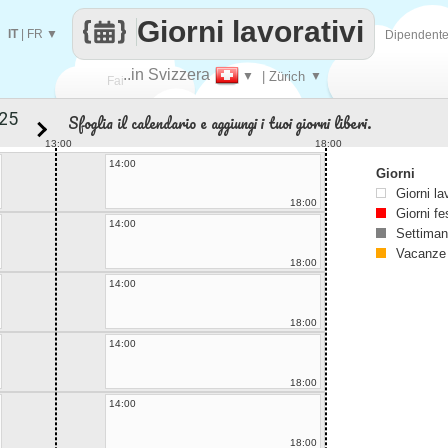
Giorni lavorativi
IT
|
FR
▼
Dipendent
..in Svizzera
▼
| Zürich
▼
Fai
Sfoglia il calendario e aggiungi i tuoi giorni liberi.
contare
13:00
18:00
14:00
Giorni
Giorni la
18:00
Giorni fe
14:00
Settiman
Vacanze
18:00
14:00
18:00
14:00
18:00
14:00
18:00