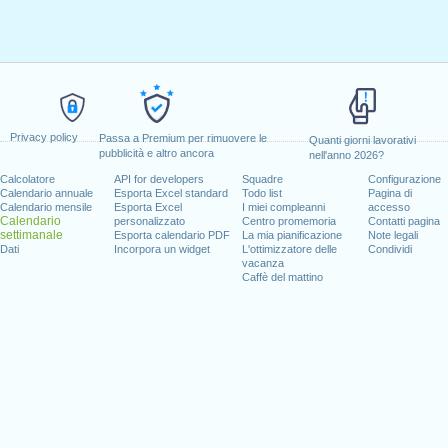
Privacy policy
Passa a Premium per rimuovere le
Quanti giorni lavorativi
pubblicità e altro ancora
nell'anno 2026?
Calcolatore
API for developers
Squadre
Configurazione
Calendario annuale
Esporta Excel standard
Todo list
Pagina di
Calendario mensile
Esporta Excel
I miei compleanni
accesso
Calendario
personalizzato
Centro promemoria
Contatti pagina
settimanale
Esporta calendario PDF
La mia pianificazione
Note legali
Dati
Incorpora un widget
L'ottimizzatore delle
Condividi
vacanza
Caffè del mattino