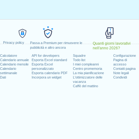
prile, 2021
o, 2021
 24 maggio, 2021
l fine settimana
aio, 2021
Privacy policy
Passa a Premium per rimuovere le
Quanti giorni lavorativi
ggio, 2021
pubblicità e altro ancora
nell'anno 2026?
nica, 1 agosto, 2021
Calcolatore
API for developers
Squadre
Configurazione
Calendario annuale
Esporta Excel standard
Todo list
Pagina di
021
Calendario mensile
Esporta Excel
I miei compleanni
accesso
icembre, 2021
Calendario
personalizzato
Centro promemoria
Contatti pagina
settimanale
Esporta calendario PDF
La mia pianificazione
Note legali
Dati
Incorpora un widget
L'ottimizzatore delle
Condividi
vacanza
Caffè del mattino
 giorni lavorativi per il 2021
n 2020 in Svizzera (Zürich)?
n 2022 in Svizzera (Zürich)?