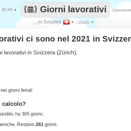
Giorni lavorativi
IT
|
FR
▼
Dipendent
..in Svizzera
▼
| Zürich
▼
Fai
orativi ci sono nel 2021 in Svizze
contare
i lavorativi in Svizzera (Zürich).
ei giorni feriali
l calcolo?
estile, ha 365 giorni.
meniche. Restano
261
giorni.