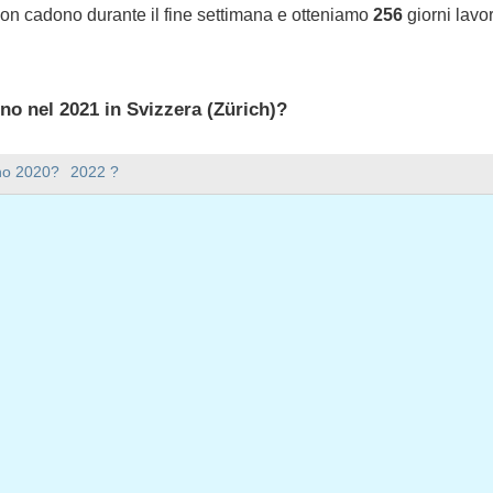
non cadono durante il fine settimana e otteniamo
256
giorni lavor
ono nel 2021 in Svizzera (Zürich)?
 2021 in Svizzera (Zürich).
nno 2020?
2022 ?
ana ci sono nel 2021?
mana nel 2021.
ile e ha 365 giorni.
iorni feriali nel 2021?
ali nel 2021.
 giorni feriali nel 2021
o, 2021
e, 2021