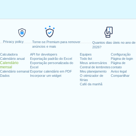
Privacy policy
Torne-se Premium para remover
Quantos dias úteis no ano de
anúncios e mais
2026?
Calculadora
API for developers
Equipes
Configuração
Calendário anual
Exportação padrão do Excel
Todo list
Página de login
Calendário
Exportação personalizada do
Meus aniversários
Página de
mensal
Excel
Central de lembretes
contato
Calendário semanal
Exportar calendário em PDF
Meu planejamento
Aviso legal
Dados
Incorporar um widget
O otimizador de
Compartilhar
férias
Café da manhã