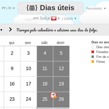
Dias úteis
PT
|
FR
▼
Funcionário
▼
..em Suíça
▼
| Zürich
▼
Faça
Navegue pelo calendário e adicione seus dias de folga.
▼
cada
Dias no an
qui
sex
sáb
dom
Dias úte
Feriados
2
3
4
5
Fim de 
Férias
9
10
11
12
16
17
18
19
23
24
25
26