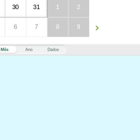
30
31
1
2
6
7
8
9
Mês
Ano
Dados