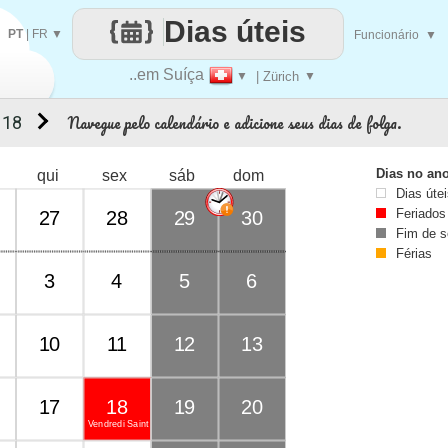
Dias úteis
PT
|
FR
▼
Funcionário
▼
..em Suíça
▼
| Zürich
▼
Navegue pelo calendário e adicione seus dias de folga.
 18
Dias no an
qui
sex
sáb
dom
Dias úte
Feriados
27
28
29
30
Fim de 
Férias
3
4
5
6
10
11
12
13
17
18
19
20
Vendredi Saint