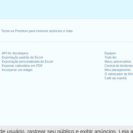
Torne-se Premium para remover anúncios e mais
API for developers
Equipes
Exportação padrão do Excel
Todo list
Exportação personalizada do Excel
Meus aniversários
Exportar calendário em PDF
Central de lembret
Incorporar um widget
Meu planejamento
O otimizador de fér
Café da manhã
 usuário, rastrear seu público e exibir anúncios. Leia