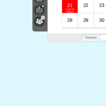
21
22
23
Lundi de
Pâques
0
28
29
30
...
Semana