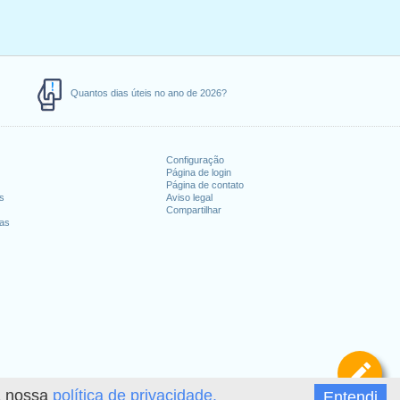
Quantos dias úteis no ano de 2026?
Configuração
Página de login
Página de contato
es
Aviso legal
Compartilhar
ias
De
 a nossa
política de privacidade.
Entendi