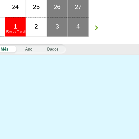
24
25
26
27
1
2
3
4
Fête du Travail
Mês
Ano
Dados