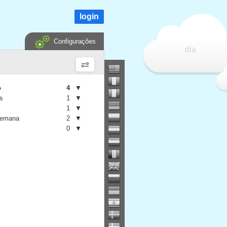
login
Configurações
dia
o
4
▼
is
1
▼
1
▼
semana
2
▼
0
▼