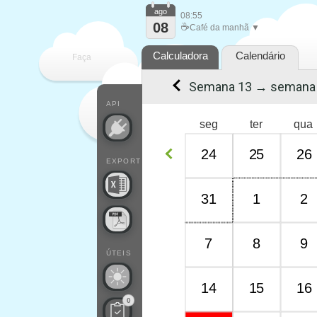
ago
08:55
08
☕
Café da manhã ▼
Calculadora
Calendário
Faça
Semana 13 → semana
cada
API
seg
ter
qua
24
25
26
EXPORT
31
1
2
7
8
9
ÚTEIS
14
15
16
0