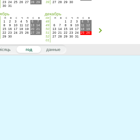
23
24
25
26
27
28
29
39
27
28
29
30
30
31
ябрь
декабрь
п
в
с
ч
п
с
в
не
п
в
с
ч
п
с
в
1
2
3
4
5
6
7
48
1
2
3
4
5
8
9
10
11
12
13
14
49
6
7
8
9
10
11
12
15
16
17
18
19
20
21
50
13
14
15
16
17
18
19
22
23
24
25
26
27
28
51
20
21
22
23
24
25
26
29
30
52
27
28
29
30
31
01
місяць
год
данные