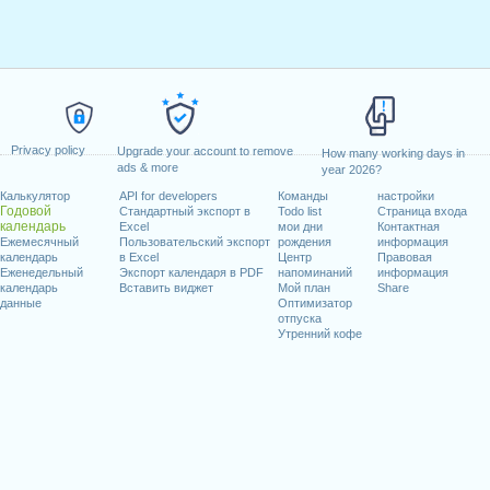
Privacy policy
Upgrade your account to remove
How many working days in
ads & more
year 2026?
Калькулятор
API for developers
Команды
настройки
Годовой
Стандартный экспорт в
Todo list
Страница входа
календарь
Excel
мои дни
Контактная
Ежемесячный
Пользовательский экспорт
рождения
информация
календарь
в Excel
Центр
Правовая
Еженедельный
Экспорт календаря в PDF
напоминаний
информация
календарь
Вставить виджет
Мой план
Share
данные
Оптимизатор
отпуска
Утренний кофе