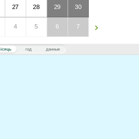
27
28
29
30
4
5
6
7
ісяць
год
данные