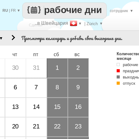
рабочие дни
RU
|
FR
▼
сотрудник
▼
..в Швейцария
▼
| Zürich
▼
Сделай
Просмотри календарь и добавь свои выходные дни.
▼
каждый
Количеств
чт
пт
сб
вс
месяце
рабочие
30
31
1
2
праздни
выходны
отпуск
6
7
8
9
13
14
15
16
20
21
22
23