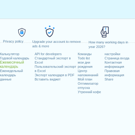
Privacy policy
Upgrade your account to remove
How many working days in
ads & more
year 2026?
Калькулятор
API for developers
Команды
настройки
Годовой календарь
Стандартный экспорт в
Todo list
Страница входа
Ежемесячный
Excel
мои дни
Контактная
календарь
Пользовательский экспорт
рождения
информация
Еженедельный
в Excel
Центр
Правовая
календарь
Экспорт календаря в PDF
напоминаний
информация
данные
Вставить виджет
Мой план
Share
Оптимизатор
отпуска
Утренний кофе