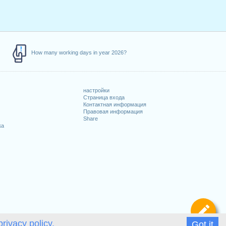
How many working days in year 2026?
настройки
Страница входа
Контактная информация
Правовая информация
Share
ка
Оп
privacy policy.
Got it