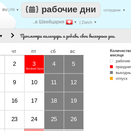
рабочие дни
RU
|
FR
▼
сотрудник
▼
..в Швейцария
▼
| Zürich
▼
Просмотри календарь и добавь свои выходные дни.
▼
Количеств
чт
пт
сб
вс
месяце
рабочие
2
3
4
5
праздни
Vendredi Saint
выходны
отпуск
9
10
11
12
16
17
18
19
23
24
25
26