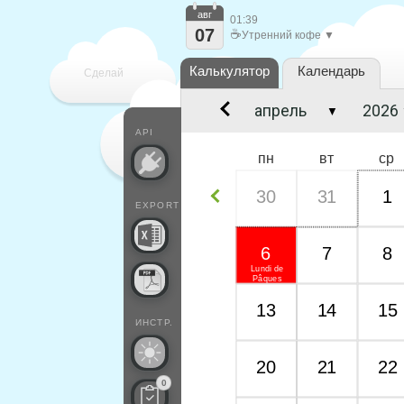
авг
01:39
07
☕
Утренний кофе ▼
Калькулятор
Календарь
Сделай
▼
каждый
API
пн
вт
ср
30
31
1
EXPORT
6
7
8
Lundi de
Pâques
13
14
15
ИНСТР.
20
21
22
0