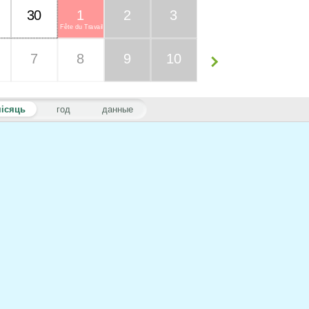
30
1
2
3
Fête du Travail
7
8
9
10
ісяць
год
данные