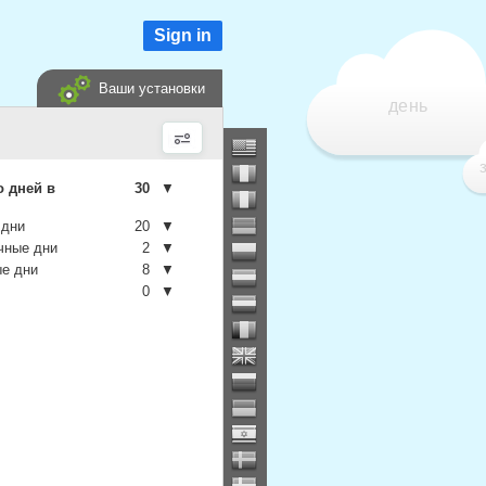
Sign in
Ваши установки
день
о дней в
30
▼
 дни
20
▼
чные дни
2
▼
е дни
8
▼
0
▼