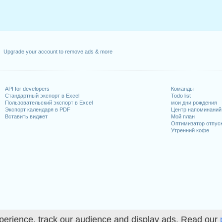
Upgrade your account to remove ads & more
API for developers
Команды
Стандартный экспорт в Excel
Todo list
Пользовательский экспорт в Excel
мои дни рождения
Экспорт календаря в PDF
Центр напоминаний
Вставить виджет
Мой план
Оптимизатор отпус
Утренний кофе
perience, track our audience and display ads. Read our