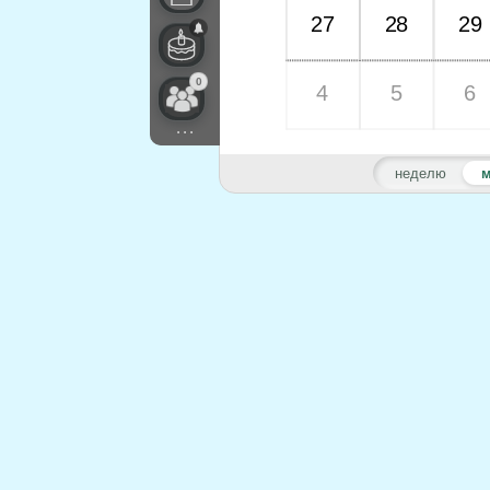
27
28
29
0
4
5
6
...
неделю
м