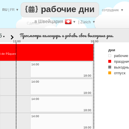
рабочие дни
RU
|
FR
▼
сотрудник
▼
..в Швейцария
▼
| Zürich
▼
Сделай
Просмотри календарь и добавь свои выходные дни.
▼
каждый
13:00
18:00
дни
i de Pâques
рабочие
праздни
14:00
выходны
отпуск
18:00
14:00
18:00
14:00
18:00
14:00
18:00