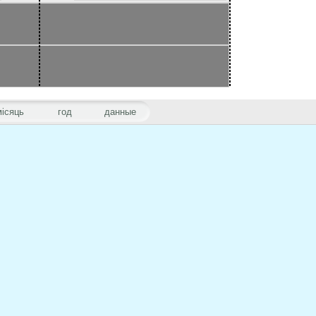
місяць
год
данные