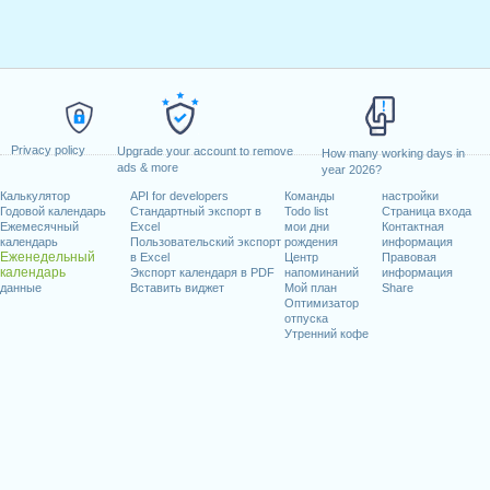
Privacy policy
Upgrade your account to remove
How many working days in
ads & more
year 2026?
Калькулятор
API for developers
Команды
настройки
Годовой календарь
Стандартный экспорт в
Todo list
Страница входа
Ежемесячный
Excel
мои дни
Контактная
календарь
Пользовательский экспорт
рождения
информация
Еженедельный
в Excel
Центр
Правовая
календарь
Экспорт календаря в PDF
напоминаний
информация
данные
Вставить виджет
Мой план
Share
Оптимизатор
отпуска
Утренний кофе