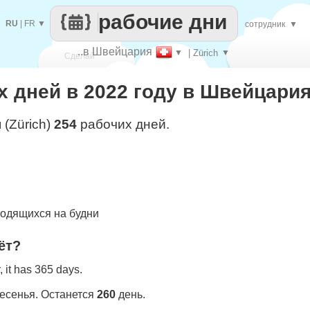
рабочие дни
RU
|
FR
▼
сотрудник
▼
..в Швейцария
▼
| Zürich
▼
Сделай
 дней в 2022 году в Швейцария 
каждый
 (Zürich)
254
рабочих дней.
одящихся на будни
ёт?
 it has 365 days.
ресенья. Останется
260
день.