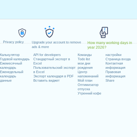
к, 18 апрель, 2022
, 26 май, 2022
льник, 6 июнь, 2022
ьник, 1 август, 2022
6 декабрь, 2022
Privacy policy
Upgrade your account to remove
How many working days in
иходящиеся на выходные
ads & more
year 2026?
ь, 2022
Калькулятор
API for developers
Команды
настройки
Годовой календарь
Стандартный экспорт в
Todo list
Страница входа
 2 январь, 2022
Ежемесячный
Excel
мои дни
Контактная
1 май, 2022
календарь
Пользовательский экспорт
рождения
информация
Еженедельный
в Excel
Центр
Правовая
ь, 2022
календарь
Экспорт календаря в PDF
напоминаний
информация
данные
Вставить виджет
Мой план
Share
Оптимизатор
отпуска
Утренний кофе
абочих дней на 2022 год
in 2021 in Швейцария (Zürich)?
in 2023 in Швейцария (Zürich)?