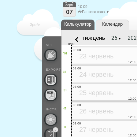
серп.
10:09
07
☕
Ранкова кава ▼
Калькулятор
Календар
Зроби
тиждень
▼
кожен
8:00
API
08:00
пн
23 червень
12:00
08:00
EXPORT
вт
24 червень
12:00
08:00
ср
25 червень
12:00
08:00
чт
26 червень
ІНСТР.
12:00
08:00
пт
27 червень
0
12:00