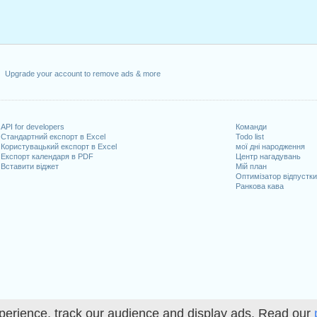
Upgrade your account to remove ads & more
API for developers
Команди
Стандартний експорт в Excel
Todo list
Користувацький експорт в Excel
мої дні народження
Експорт календаря в PDF
Центр нагадувань
Вставити віджет
Мій план
Оптимізатор відпустк
Ранкова кава
perience, track our audience and display ads. Read our