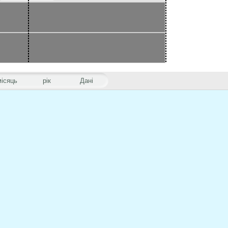
місяць
рік
Дані