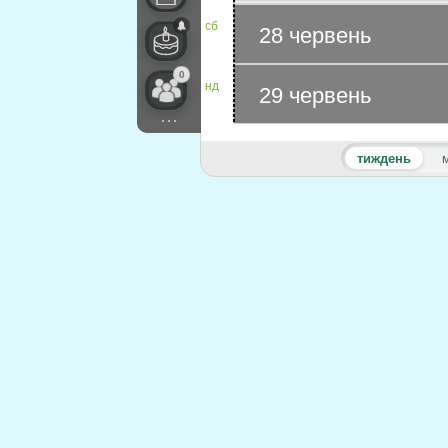
сб
28 червень
0
нд
29 червень
...
тиждень