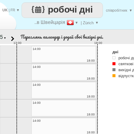
робочі дні
UK
|
FR
▼
співробітник
▼
..в Швейцарія
▼
| Zürich
▼
Переглянь календар і додай свої вихідні дні.
▼
13:00
18:00
14:00
дні
робочі д
18:00
святкові
14:00
вихідні 
відпустк
18:00
14:00
18:00
14:00
18:00
14:00
18:00