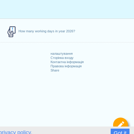
How many working days in year 2026?
налаштування
Сторінка входу
Контактна інформація
Правова інформація
Share
и
Ви
privacy policy.
Got it