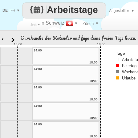
Arbeitstage
DE
|
FR
▼
Angestellter
▼
..in Schweiz
▼
| Zürich
▼
Jeden
Durchsuche den Kalender und füge deine freien Tage hinzu.
▼
Tag
13:00
18:00
14:00
Tage
Arbeitst
18:00
Feiertag
14:00
Wochene
Urlaube
18:00
14:00
18:00
14:00
18:00
14:00
18:00