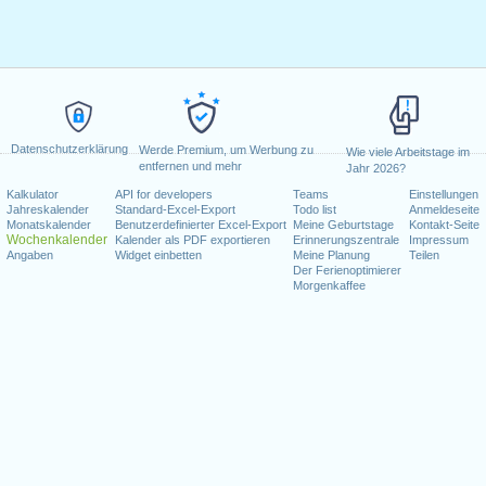
Datenschutzerklärung
Werde Premium, um Werbung zu
Wie viele Arbeitstage im
entfernen und mehr
Jahr 2026?
Kalkulator
API for developers
Teams
Einstellungen
Jahreskalender
Standard-Excel-Export
Todo list
Anmeldeseite
Monatskalender
Benutzerdefinierter Excel-Export
Meine Geburtstage
Kontakt-Seite
Wochenkalender
Kalender als PDF exportieren
Erinnerungszentrale
Impressum
Angaben
Widget einbetten
Meine Planung
Teilen
Der Ferienoptimierer
Morgenkaffee