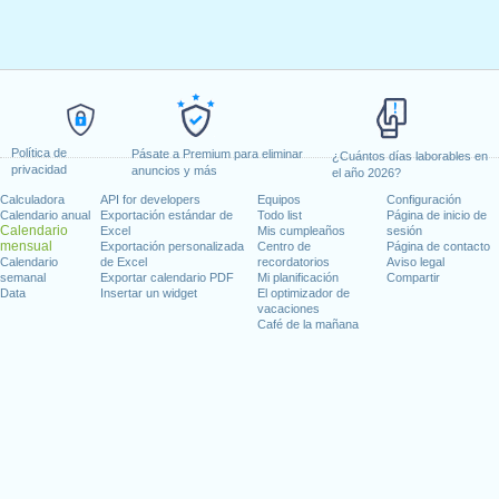
Política de
Pásate a Premium para eliminar
¿Cuántos días laborables en
privacidad
anuncios y más
el año 2026?
Calculadora
API for developers
Equipos
Configuración
Calendario anual
Exportación estándar de
Todo list
Página de inicio de
Calendario
Excel
Mis cumpleaños
sesión
mensual
Exportación personalizada
Centro de
Página de contacto
Calendario
de Excel
recordatorios
Aviso legal
semanal
Exportar calendario PDF
Mi planificación
Compartir
Data
Insertar un widget
El optimizador de
vacaciones
Café de la mañana