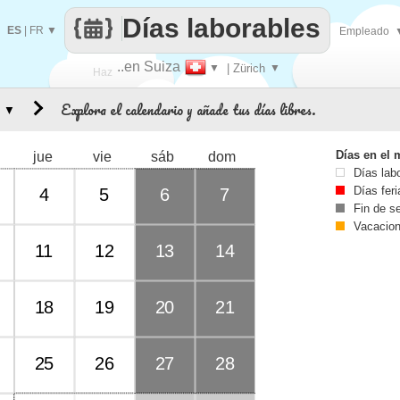
Días laborables
ES
|
FR
▼
Empleado
..en Suiza
▼
| Zürich
▼
Haz
Explora el calendario y añade tus días libres.
▼
que
Días en el 
jue
vie
sáb
dom
Días lab
Días fer
4
5
6
7
Fin de 
Vacacio
11
12
13
14
18
19
20
21
25
26
27
28