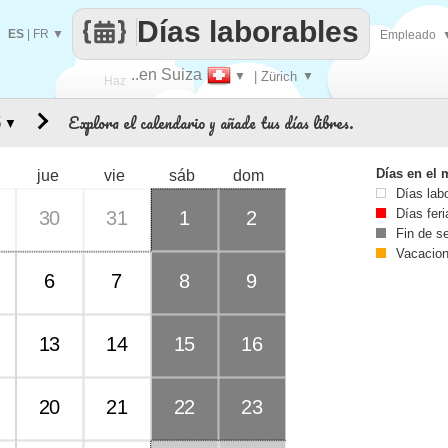
Días laborables
ES
|
FR
▼
Empleado
..en Suiza
▼
| Zürich
▼
Haz
Explora el calendario y añade tus días libres.
▼
que
Días en el 
jue
vie
sáb
dom
Días lab
Días fer
30
31
1
2
Fin de 
Vacacio
6
7
8
9
13
14
15
16
20
21
22
23