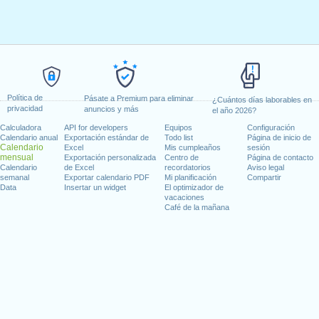
Política de
Pásate a Premium para eliminar
¿Cuántos días laborables en
privacidad
anuncios y más
el año 2026?
Calculadora
API for developers
Equipos
Configuración
Calendario anual
Exportación estándar de
Todo list
Página de inicio de
Calendario
Excel
Mis cumpleaños
sesión
mensual
Exportación personalizada
Centro de
Página de contacto
Calendario
de Excel
recordatorios
Aviso legal
semanal
Exportar calendario PDF
Mi planificación
Compartir
Data
Insertar un widget
El optimizador de
vacaciones
Café de la mañana