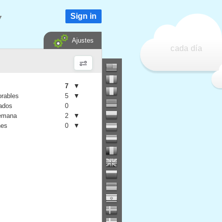
Sign in
▼
Ajustes
cada día
7
▼
orables
5
▼
iados
0
semana
2
▼
nes
0
▼