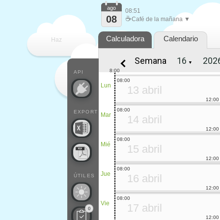
ago
08:51
08
☕
Café de la mañana ▼
Calculadora
Calendario
Haz
Semana
▼
que
8:00
API
08:00
Lun
13 abril
12:00
08:00
EXPORT
Mar
14 abril
12:00
08:00
Mié
15 abril
12:00
08:00
Jue
16 abril
ÚTILES
12:00
08:00
Vie
17 abril
0
12:00