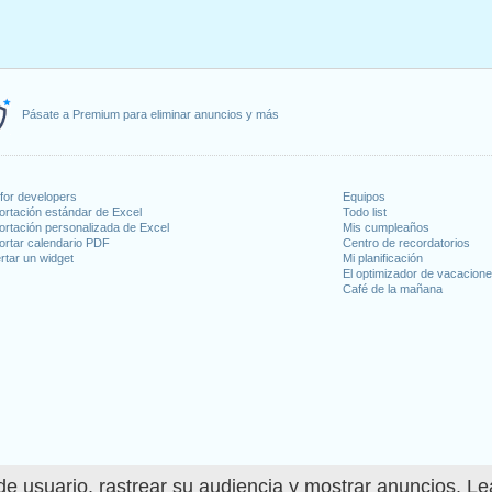
Pásate a Premium para eliminar anuncios y más
for developers
Equipos
ortación estándar de Excel
Todo list
ortación personalizada de Excel
Mis cumpleaños
ortar calendario PDF
Centro de recordatorios
rtar un widget
Mi planificación
El optimizador de vacacion
Café de la mañana
e usuario, rastrear su audiencia y mostrar anuncios. L