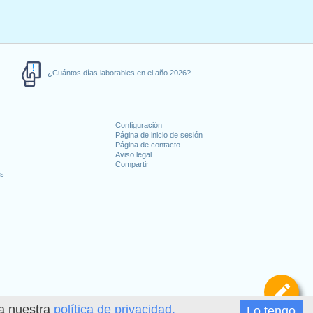
¿Cuántos días laborables en el año 2026?
Configuración
Página de inicio de sesión
Página de contacto
Aviso legal
Compartir
es
De
ea nuestra
política de privacidad.
Lo tengo