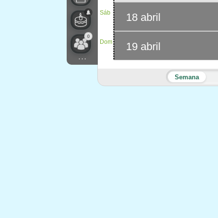
Sáb
18 abril
0
Dom
19 abril
...
Semana