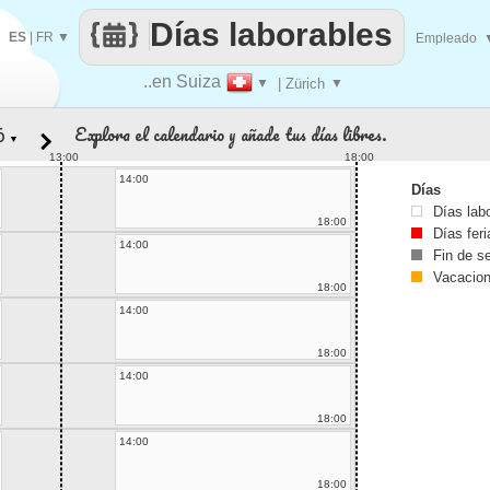
Días laborables
ES
|
FR
▼
Empleado
..en Suiza
▼
| Zürich
▼
Explora el calendario y añade tus días libres.
▼
13:00
18:00
14:00
Días
Días lab
18:00
Días fer
14:00
Fin de 
Vacacio
18:00
14:00
18:00
14:00
18:00
14:00
18:00