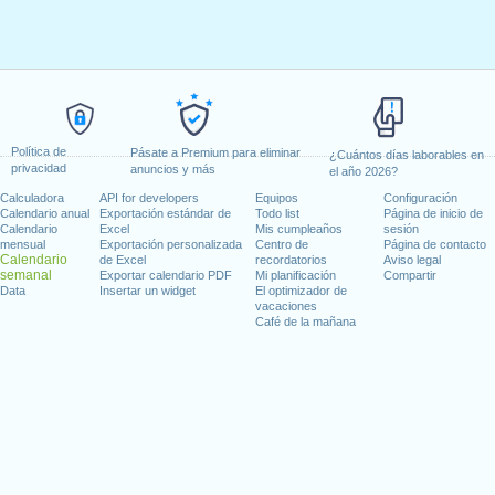
Política de
Pásate a Premium para eliminar
¿Cuántos días laborables en
privacidad
anuncios y más
el año 2026?
Calculadora
API for developers
Equipos
Configuración
Calendario anual
Exportación estándar de
Todo list
Página de inicio de
Calendario
Excel
Mis cumpleaños
sesión
mensual
Exportación personalizada
Centro de
Página de contacto
Calendario
de Excel
recordatorios
Aviso legal
semanal
Exportar calendario PDF
Mi planificación
Compartir
Data
Insertar un widget
El optimizador de
vacaciones
Café de la mañana