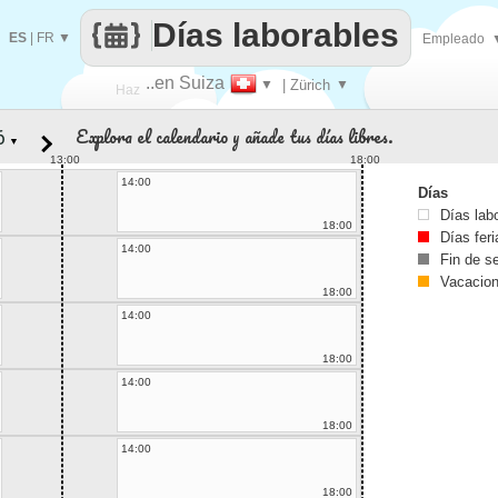
Días laborables
ES
|
FR
▼
Empleado
..en Suiza
▼
| Zürich
▼
Haz
Explora el calendario y añade tus días libres.
▼
que
13:00
18:00
14:00
Días
Días lab
18:00
Días fer
14:00
Fin de 
Vacacio
18:00
14:00
18:00
14:00
18:00
14:00
18:00