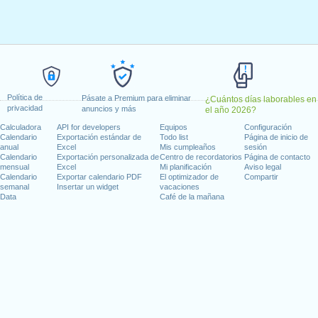
rzo, 2024
l, 2024
mayo, 2024
 9 mayo, 2024
 20 mayo, 2024
 1 agosto, 2024
Política de
 2024
Pásate a Premium para eliminar
¿Cuántos días laborables en
privacidad
anuncios y más
el año 2026?
iembre, 2024
Calculadora
API for developers
Equipos
Configuración
Calendario
Exportación estándar de
Todo list
Página de inicio de
anual
Excel
Mis cumpleaños
sesión
Calendario
Exportación personalizada de
Centro de recordatorios
Página de contacto
mensual
Excel
Mi planificación
Aviso legal
días laborables para 2024
Calendario
Exportar calendario PDF
El optimizador de
Compartir
semanal
Insertar un widget
vacaciones
n 2023 in Suiza (Zürich)?
Data
Café de la mañana
n 2025 in Suiza (Zürich)?