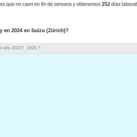
vos que no caen en fin de semana y obtenemos
252
días labora
y en 2024 en Suiza (Zürich)?
 en Suiza (Zürich).
el año 2023?
2025 ?
mana hay en 2024?
en 2024.
ene 366 días.
 en días laborables en 2024?
aborables en 2024.
en días laborables en 2024
024
ero, 2024