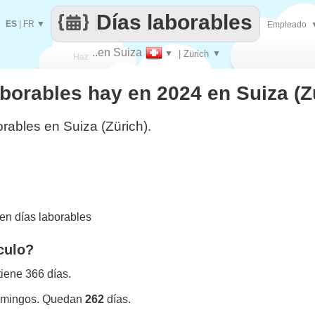
Días laborables
ES
|
FR
▼
Empleado
..en Suiza
▼
| Zürich
▼
Haz
borables hay en 2024 en Suiza (Z
que
rables en Suiza (Zürich).
en días laborables
culo?
iene 366 días.
omingos. Quedan
262
días.