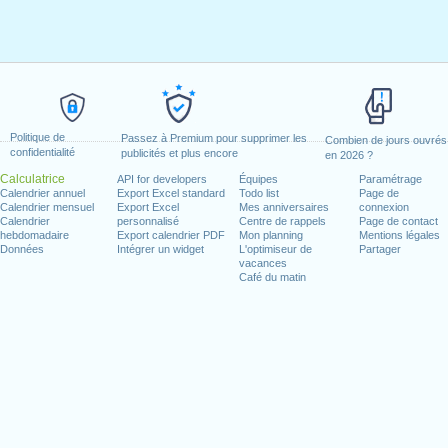
Politique de
Passez à Premium pour supprimer les
Combien de jours ouvrés
confidentialité
publicités et plus encore
en 2026 ?
Calculatrice
API for developers
Équipes
Paramétrage
Calendrier annuel
Export Excel standard
Todo list
Page de
Calendrier mensuel
Export Excel
Mes anniversaires
connexion
Calendrier
personnalisé
Centre de rappels
Page de contact
hebdomadaire
Export calendrier PDF
Mon planning
Mentions légales
Données
Intégrer un widget
L'optimiseur de
Partager
vacances
Café du matin