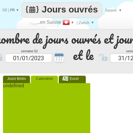
Jours ouvrés
DE
|
FR
▼
Salarié
▼
..en Suisse
▼
| Zürich
▼
Faire
nombre de jours ouvrés et jour
que
et le
semaine 52
sema
Jours fériés
Calendrier
Excel
undefined