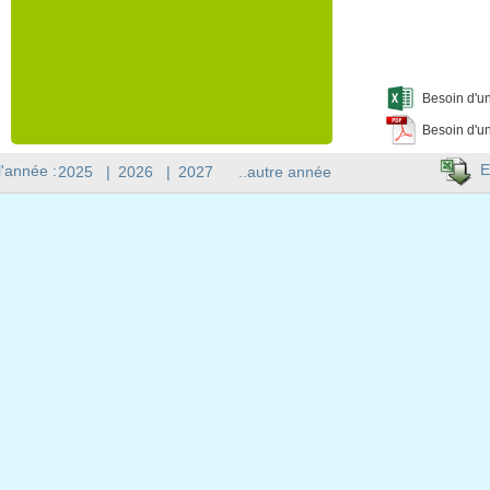
Besoin d'un
Besoin d'un
E
l'année :
2025
|
2026
|
2027
..autre année