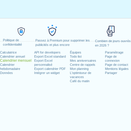
Politique de
Passez à Premium pour supprimer les
Combien de jours ouvrés
confidentialité
publicités et plus encore
en 2026 ?
Calculatrice
API for developers
Équipes
Paramétrage
Calendrier annuel
Export Excel standard
Todo list
Page de
Calendrier mensuel
Export Excel
Mes anniversaires
connexion
Calendrier
personnalisé
Centre de rappels
Page de contact
hebdomadaire
Export calendrier PDF
Mon planning
Mentions légales
Données
Intégrer un widget
L'optimiseur de
Partager
vacances
Café du matin