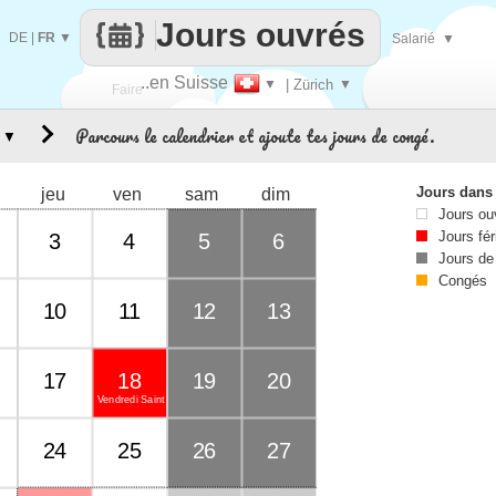
Jours ouvrés
DE
|
FR
▼
Salarié
▼
..en Suisse
▼
| Zürich
▼
Faire
Parcours le calendrier et ajoute tes jours de congé.
▼
que
Jours dans
jeu
ven
sam
dim
Jours ou
Jours fér
3
4
5
6
Jours de
Congés
10
11
12
13
17
18
19
20
Vendredi Saint
24
25
26
27