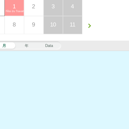
1
2
3
4
Fête du Travail
8
9
10
11
月
年
Data