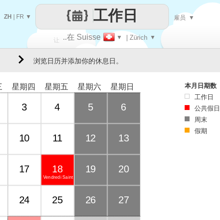
工作日
ZH
|
FR
▼
雇员
▼
..在 Suisse
▼
| Zürich
▼
让
浏览日历并添加你的休息日。
每一天
本月日期数
三
星期四
星期五
星期六
星期日
工作日
3
4
5
6
公共假日
周末
假期
10
11
12
13
17
18
19
20
Vendredi Saint
24
25
26
27