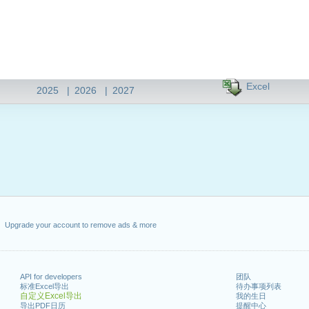
Excel
2025
|
2026
|
2027
Upgrade your account to remove ads & more
API for developers
团队
标准Excel导出
待办事项列表
自定义Excel导出
我的生日
导出PDF日历
提醒中心