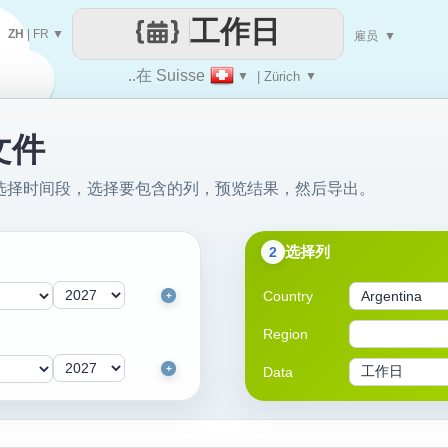
工作日
ZH
|
FR
▼
雇员
▼
..在 Suisse
▼
| Zürich
▼
文件
文件：选择时间段，选择要包含的列，预览结果，然后导出。
选择列
2
Country
+
Region
+
Data