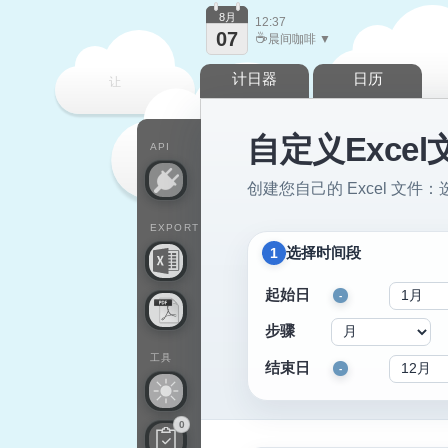
8月
12:37
07
☕
晨间咖啡 ▼
计日器
日历
让
自定义Excel
每一天
API
创建您自己的 Excel 
EXPORT
选择时间段
1
起始日
-
步骤
工具
结束日
-
0