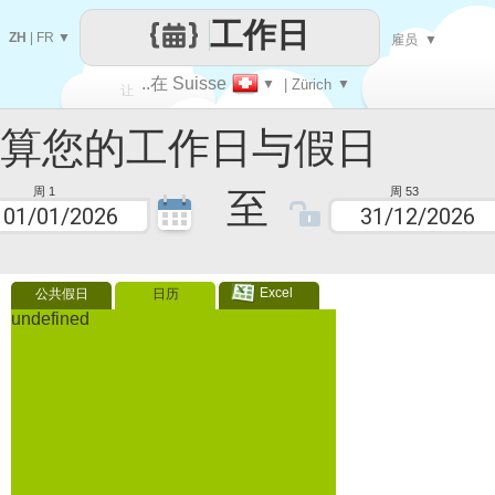
工作日
ZH
|
FR
▼
雇员
▼
..在 Suisse
▼
| Zürich
▼
让
您的工作日与假日
每一天
至
周 1
周 53
Excel
公共假日
日历
undefined