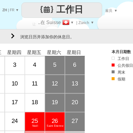
工作日
ZH
|
FR
▼
雇员
▼
..在 Suisse
▼
| Zürich
▼
让
浏览日历并添加你的休息日。
每一天
本月日期数
三
星期四
星期五
星期六
星期日
工作日
3
4
5
6
公共假日
周末
假期
10
11
12
13
17
18
19
20
24
25
26
27
Noël
Saint Étienne