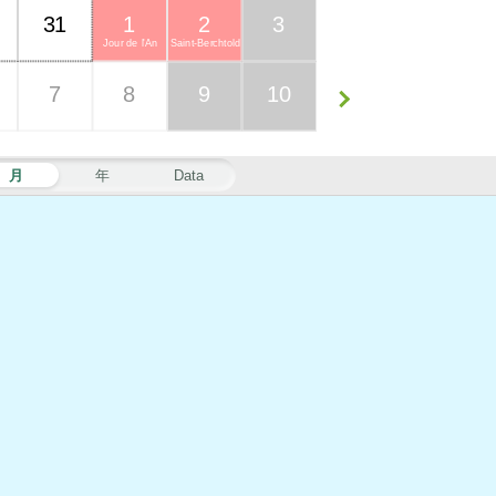
31
1
2
3
Jour de l'An
Saint-Berchtold
7
8
9
10
月
年
Data