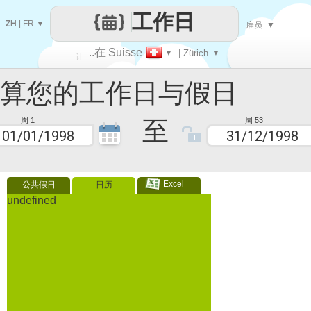
工作日
ZH
|
FR
▼
雇员
▼
..在 Suisse
▼
| Zürich
▼
让
您的工作日与假日
每一天
至
周 1
周 53
Excel
公共假日
日历
undefined