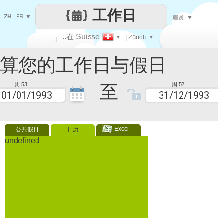
工作日
ZH
|
FR
▼
雇员
▼
..在 Suisse
▼
| Zürich
▼
让
您的工作日与假日
每一天
至
周 53
周 52
Excel
公共假日
日历
undefined