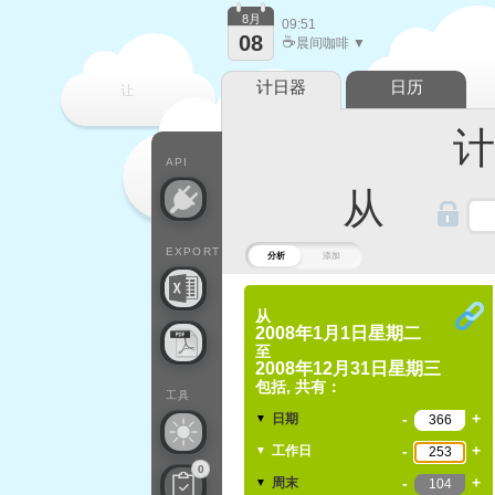
8月
09:51
08
☕
晨间咖啡 ▼
计日器
日历
让
计算
每一天
API
从
EXPORT
分析
添加
从
2008年1月1日星期二
至
2008年12月31日星期三
包括, 共有：
工具
-
+
日期
▼
-
+
工作日
▼
0
-
+
周末
▼