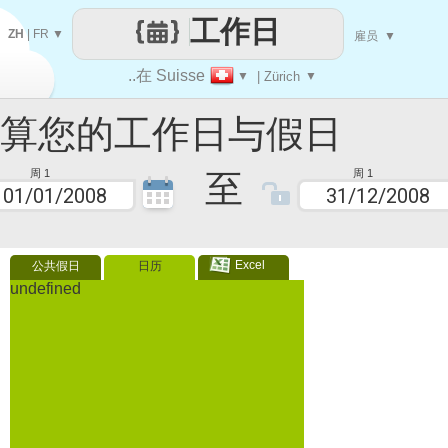
工作日
ZH
|
FR
▼
雇员
▼
..在 Suisse
▼
| Zürich
▼
您的工作日与假日
至
周 1
周 1
Excel
公共假日
日历
undefined