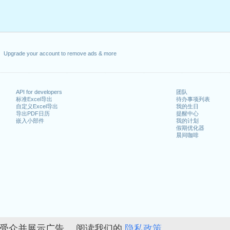
Upgrade your account to remove ads & more
API for developers
团队
标准Excel导出
待办事项列表
自定义Excel导出
我的生日
导出PDF日历
提醒中心
嵌入小部件
我的计划
假期优化器
晨间咖啡
的受众并展示广告。 阅读我们的
隐私政策。