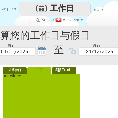
工作日
ZH
|
FR
▼
雇员
▼
..在 Suisse
▼
| Zürich
▼
让
您的工作日与假日
每一天
至
周 1
周 53
Excel
公共假日
日历
undefined