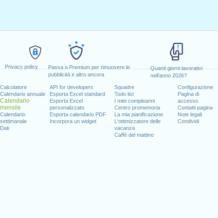
Privacy policy
Passa a Premium per rimuovere le
Quanti giorni lavorativi
pubblicità e altro ancora
nell'anno 2026?
Calcolatore
API for developers
Squadre
Configurazione
Calendario annuale
Esporta Excel standard
Todo list
Pagina di
Calendario
Esporta Excel
I miei compleanni
accesso
mensile
personalizzato
Centro promemoria
Contatti pagina
Calendario
Esporta calendario PDF
La mia pianificazione
Note legali
settimanale
Incorpora un widget
L'ottimizzatore delle
Condividi
Dati
vacanza
Caffè del mattino