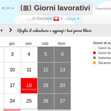
Giorni lavorativi
IT
|
FR
▼
Dipendent
..in Svizzera
▼
| Zürich
▼
Fai
Sfoglia il calendario e aggiungi i tuoi giorni liberi.
▼
contare
Giorni di 
gio
ven
sab
dom
Giorni la
Giorni fe
3
4
5
6
Settiman
Vacanze
10
11
12
13
17
18
19
20
Venerdì Santo
24
25
26
27