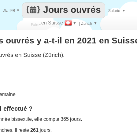
Jours ouvrés
DE
|
FR
▼
Salarié
▼
..en Suisse
▼
| Zürich
▼
Faire
 ouvrés y a-t-il en 2021 en Suisse
que
uvrés en Suisse (Zürich).
semaine
l effectué ?
née bissextile, elle compte 365 jours.
ches. Il reste
261
jours.