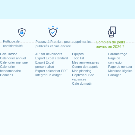
il, 2021
, 2021
3 mai, 2021
24 mai, 2021
n week-end
Politique de
Passez à Premium pour supprimer les
Combien de jours
confidentialité
publicités et plus encore
ouvrés en 2026 ?
ier, 2021
 2021
Calculatrice
API for developers
Équipes
Paramétrage
Calendrier annuel
Export Excel standard
Todo list
Page de
e, 1 août, 2021
Calendrier mensuel
Export Excel
Mes anniversaires
connexion
21
Calendrier
personnalisé
Centre de rappels
Page de contact
hebdomadaire
Export calendrier PDF
Mon planning
Mentions légales
écembre, 2021
Données
Intégrer un widget
L'optimiseur de
Partager
vacances
Café du matin
jours ouvrés pour 2021
n 2020 in Suisse (Zürich)?
n 2022 in Suisse (Zürich)?