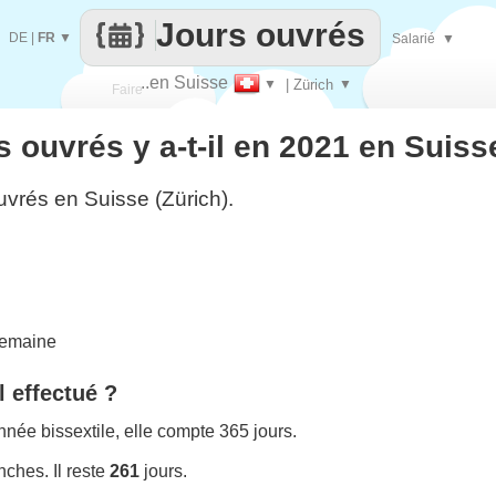
Jours ouvrés
DE
|
FR
▼
Salarié
▼
..en Suisse
▼
| Zürich
▼
Faire
 ouvrés y a-t-il en 2021 en Suisse
que
uvrés en Suisse (Zürich).
semaine
l effectué ?
née bissextile, elle compte 365 jours.
ches. Il reste
261
jours.