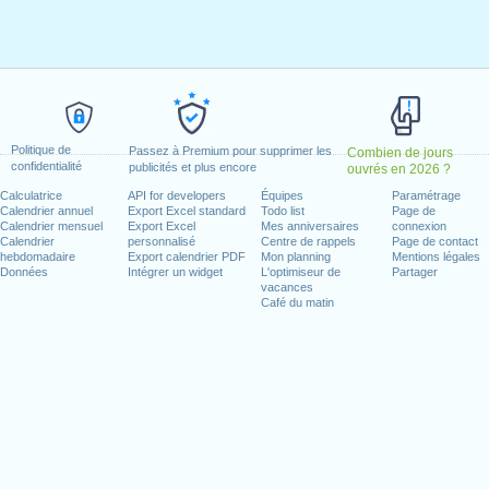
il, 2021
, 2021
3 mai, 2021
24 mai, 2021
n week-end
Politique de
Passez à Premium pour supprimer les
Combien de jours
confidentialité
publicités et plus encore
ouvrés en 2026 ?
ier, 2021
 2021
Calculatrice
API for developers
Équipes
Paramétrage
Calendrier annuel
Export Excel standard
Todo list
Page de
e, 1 août, 2021
Calendrier mensuel
Export Excel
Mes anniversaires
connexion
21
Calendrier
personnalisé
Centre de rappels
Page de contact
hebdomadaire
Export calendrier PDF
Mon planning
Mentions légales
écembre, 2021
Données
Intégrer un widget
L'optimiseur de
Partager
vacances
Café du matin
jours ouvrés pour 2021
n 2020 in Suisse (Zürich)?
n 2022 in Suisse (Zürich)?