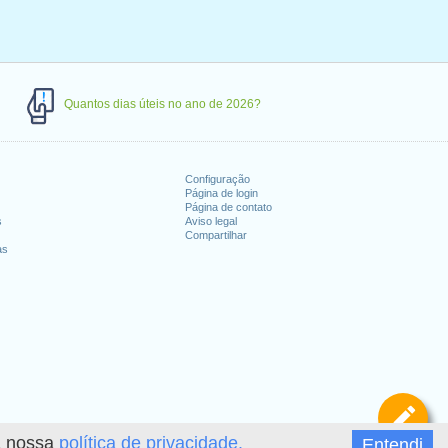
Quantos dias úteis no ano de 2026?
Configuração
Página de login
Página de contato
s
Aviso legal
Compartilhar
as
De
 a nossa
política de privacidade.
Entendi