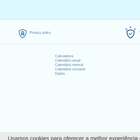
3.
Lundi de Pâques
: segunda-feira
4.
Jeudi de l'Ascension
: quinta-f
5.
Lundi de la Pentecôte
: segund
Feriados que caem no 
Privacy policy
1. Saint-Berchtold : sábado, 2 jane
2. Fête du Travail : sábado, 1 maio
3. Fête nationale suisse : domingo
Calculadora
Calendário anual
4. Noël : sábado, 25 dezembro, 20
Calendário mensal
5. Saint Étienne : domingo, 26 de
Calendário semanal
Dados
Explorar mais
Calendário detalhado de 
How many working days i
How many working days i
Usamos cookies para oferecer a melhor experiência de