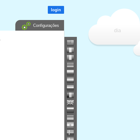
login
Configurações
dia
?