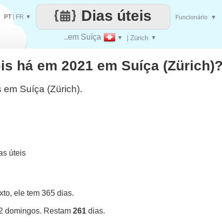
Dias úteis
PT
|
FR
▼
Funcionário
▼
..em Suíça
▼
| Zürich
▼
is há em 2021 em Suíça (Zürich)
s em Suíça (Zürich).
s úteis
o, ele tem 365 dias.
52 domingos. Restam
261
dias.