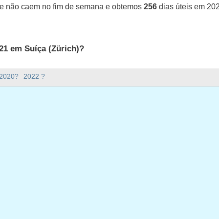
ue não caem no fim de semana e obtemos
256
dias úteis em 20
21 em Suíça (Zürich)?
uíça (Zürich).
 2020?
2022 ?
ana há em 2021?
em 2021.
o e tem 365 dias.
ias úteis em 2021?
em 2021.
ias úteis em 2021
eiro, 2021
bril, 2021