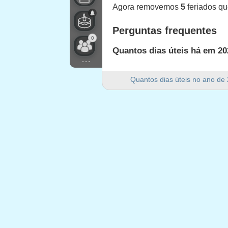
Agora removemos
5
feriados q
Perguntas frequentes
0
Quantos dias úteis há em 20
...
Há 256 dias úteis em 2021 em S
Quantos dias úteis no ano de
Quantos dias de fim de sem
Há 104 dias de fim de semana 
2021 é um ano bissexto?
Não. 2021 não é um ano bissext
Quantos feriados caem em d
5 feriados caem em dias úteis 
Feriados que caem em d
1.
Jour de l'An
: sexta-feira, 1 jan
2.
Vendredi Saint
: sexta-feira, 2 a