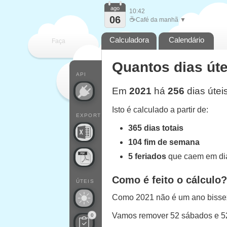
ago
10:42
06
☕
Café da manhã ▼
Calculadora
Calendário
Faça
Quantos dias úte
cada
API
Em
2021
há
256
dias útei
Isto é calculado a partir de:
EXPORT
365 dias totais
104 fim de semana
5 feriados
que caem em dia
Como é feito o cálculo?
ÚTEIS
Como 2021 não é um ano bissext
Vamos remover 52 sábados e 
0