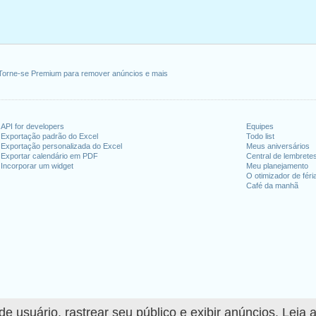
, 5 abril, 2021
eira, 13 maio, 2021
a-feira, 24 maio, 2021
fim de semana
Torne-se Premium para remover anúncios e mais
iro, 2021
, 2021
, 1 agosto, 2021
API for developers
Equipes
Exportação padrão do Excel
Todo list
21
Exportação personalizada do Excel
Meus aniversários
zembro, 2021
Exportar calendário em PDF
Central de lembrete
Incorporar um widget
Meu planejamento
O otimizador de féri
Café da manhã
dias úteis para 2021
n 2020 in Suíça (Zürich)?
n 2022 in Suíça (Zürich)?
 usuário, rastrear seu público e exibir anúncios. Leia