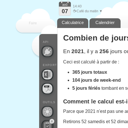
aoû
14:40
07
☕
Café du matin ▼
Calculatrice
Calendrier
Faire
Combien de jours
que
API
En
2021
, il y a
256
jours o
Ceci est calculé à partir de :
EXPORT
365 jours totaux
104 jours de week-end
5 jours fériés
tombant en 
Comment le calcul est-i
OUTILS
Parce que 2021 n'est pas une an
Retirons 52 samedis et 52 diman
0