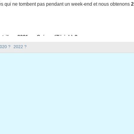
iés qui ne tombent pas pendant un week-end et nous obtenons
2
t-il en 2021 en Suisse (Zürich) ?
en Suisse (Zürich).
2020 ?
2022 ?
 y a-t-il en 2021 ?
 2021.
xtile ?
issextile et compte 365 jours.
bent en semaine en 2021 ?
ne en 2021.
n semaine en 2021
r, 2021