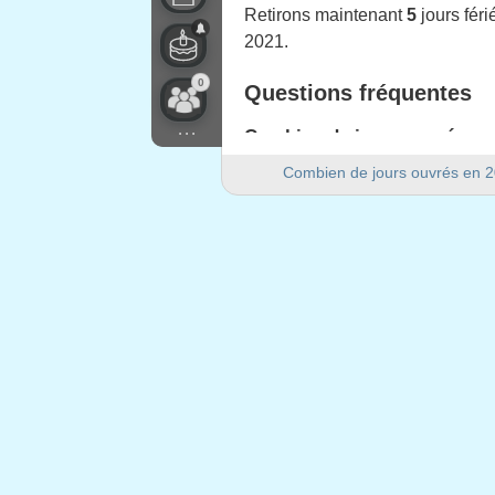
Retirons maintenant
5
jours fér
2021.
0
Questions fréquentes
...
Combien de jours ouvrés y a-
Il y a 256 jours ouvrés en 2021 
Combien de jours ouvrés en 
Combien de jours de week-end
Il y a 104 jours de week-end en
2021 est-elle une année bisse
Non. 2021 n'est pas une année b
Combien de jours fériés tom
5 jours fériés tombent en semai
Jours fériés tombant e
1.
Jour de l'An
: vendredi, 1 janvie