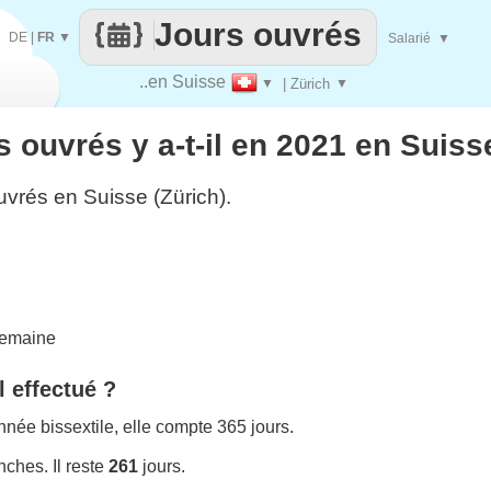
Jours ouvrés
DE
|
FR
▼
Salarié
▼
..en Suisse
▼
| Zürich
▼
 ouvrés y a-t-il en 2021 en Suisse
uvrés en Suisse (Zürich).
semaine
l effectué ?
née bissextile, elle compte 365 jours.
ches. Il reste
261
jours.