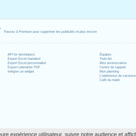
il, 2021
, 2021
3 mai, 2021
24 mai, 2021
Passez à Premium pour supprimer les publicités et plus encore
n week-end
ier, 2021
 2021
API for developers
Équipes
Export Excel standard
Todo list
e, 1 août, 2021
Export Excel personnalisé
Mes anniversaires
21
Export calendrier PDF
Centre de rappels
Intégrer un widget
Mon planning
écembre, 2021
L'optimiseur de vacance
Café du matin
jours ouvrés pour 2021
n 2020 in Suisse (Zürich)?
n 2022 in Suisse (Zürich)?
ure expérience utilisateur, suivre notre audience et affic