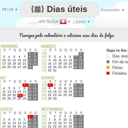
Dias úteis
PT
|
FR
▼
Funcionário
▼
..em Suíça
▼
| Zürich
▼
Faça
Navegue pelo calendário e adicione seus dias de folga.
cada
EVEREIRO
MARÇO
S
T
Q
Q
S
S
D
s
S
T
Q
Q
S
S
D
Days in the 
1
2
09
1
Dias útei
3
4
5
6
7
8
9
10
2
3
4
5
6
7
8
10
11
12
13
14
15
16
11
9
10
11
12
13
14
15
Fim de 
17
18
19
20
21
22
23
12
16
17
18
19
20
21
22
24
25
26
27
28
29
13
23
24
25
26
27
28
29
Férias
14
30
31
Feriados
AIO
JUNHO
S
T
Q
Q
S
S
D
s
S
T
Q
Q
S
S
D
1
2
3
23
1
2
3
4
5
6
7
4
5
6
7
8
9
10
24
8
9
10
11
12
13
14
11
12
13
14
15
16
17
25
15
16
17
18
19
20
21
18
19
20
21
22
23
24
26
22
23
24
25
26
27
28
25
26
27
28
29
30
31
27
29
30
GOSTO
SETEMBRO
S
T
Q
Q
S
S
D
s
S
T
Q
Q
S
S
D
1
2
36
1
2
3
4
5
6
3
4
5
6
7
8
9
37
7
8
9
10
11
12
13
10
11
12
13
14
15
16
38
14
15
16
17
18
19
20
17
18
19
20
21
22
23
39
21
22
23
24
25
26
27