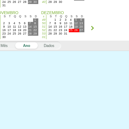
24
25
26
27
28
29
30
40
28
29
30
31
OVEMBRO
DEZEMBRO
S
T
Q
Q
S
S
D
s
S
T
Q
Q
S
S
D
1
49
1
2
3
4
5
6
2
3
4
5
6
7
8
50
7
8
9
10
11
12
13
9
10
11
12
13
14
15
51
14
15
16
17
18
19
20
16
17
18
19
20
21
22
52
21
22
23
24
25
26
27
23
24
25
26
27
28
29
53
28
29
30
31
30
01
Mês
Ano
Dados