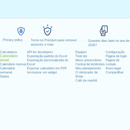
Privacy policy
Torne-se Premium para remover
Quantos dias úteis no ano de
anúncios e mais
2026?
Calculadora
API for developers
Equipes
Configuração
Calendário
Exportação padrão do Excel
Todo list
Página de login
anual
Exportação personalizada do
Meus aniversários
Página de
Calendário mensal
Excel
Central de lembretes
contato
Calendário
Exportar calendário em PDF
Meu planejamento
Aviso legal
semanal
Incorporar um widget
O otimizador de
Compartilhar
Dados
férias
Café da manhã