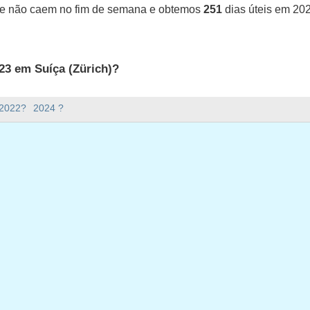
ue não caem no fim de semana e obtemos
251
dias úteis em 20
23 em Suíça (Zürich)?
uíça (Zürich).
 2022?
2024 ?
ana há em 2023?
em 2023.
o e tem 365 dias.
ias úteis em 2023?
em 2023.
ias úteis em 2023
, 2 janeiro, 2023
bril, 2023