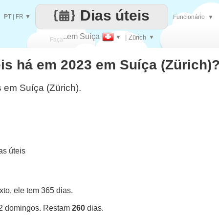
Dias úteis
PT
|
FR
▼
Funcionário
▼
..em Suíça
▼
| Zürich
▼
Faça
is há em 2023 em Suíça (Zürich)
cada
s em Suíça (Zürich).
s úteis
o, ele tem 365 dias.
52 domingos. Restam
260
dias.