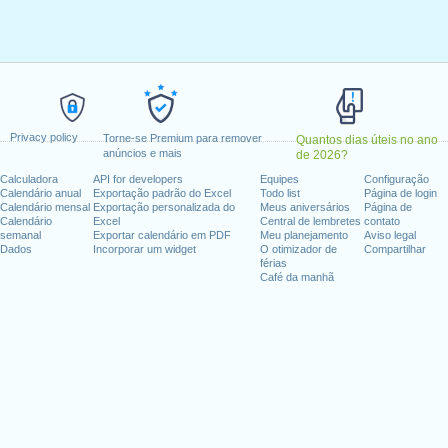
a, 10 abril, 2023
 1 maio, 2023
eira, 18 maio, 2023
a-feira, 29 maio, 2023
ira, 1 agosto, 2023
bro, 2023
Privacy policy
 dezembro, 2023
Torne-se Premium para remover
Quantos dias úteis no ano
anúncios e mais
de 2026?
Calculadora
API for developers
Equipes
Configuração
fim de semana
Calendário anual
Exportação padrão do Excel
Todo list
Página de login
Calendário mensal
Exportação personalizada do
Meus aniversários
Página de
, 2023
Calendário
Excel
Central de lembretes
contato
semanal
Exportar calendário em PDF
Meu planejamento
Aviso legal
Dados
Incorporar um widget
O otimizador de
Compartilhar
férias
Café da manhã
dias úteis para 2023
n 2022 in Suíça (Zürich)?
n 2024 in Suíça (Zürich)?