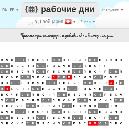
рабочие дни
RU
|
FR
▼
сотрудник
▼
..в Швейцария
▼
| Zürich
▼
Сделай
Просмотри календарь и добавь свои выходные дни.
каждый
с
ч
п
с
в
п
в
с
ч
п
с
в
п
в
с
ч
п
с
в
п
в
с
ч
п
с
в
п
в
с
ч
п
с
в
п
в
с
ч
п
с
в
п
в
с
ч
п
с
в
п
в
с
ч
п
с
в
п
в
с
ч
п
с
в
п
в
с
ч
п
с
в
п
в
с
ч
п
с
в
п
в
с
ч
п
с
в
п
в
с
ч
п
с
в
п
в
с
ч
п
с
в
п
в
с
ч
п
с
в
п
в
с
ч
п
с
в
п
в
с
ч
п
с
в
п
в
с
ч
п
с
в
п
в
с
ч
п
с
в
п
в
с
ч
п
с
в
п
в
с
ч
п
с
в
п
в
с
ч
п
с
в
п
в
с
ч
п
с
в
п
в
с
ч
п
с
в
п
в
с
ч
п
с
в
п
в
с
ч
п
с
в
п
в
с
ч
п
с
в
п
в
с
ч
п
с
в
п
в
с
ч
п
с
в
п
в
с
ч
п
с
в
п
в
с
ч
п
с
в
п
в
с
ч
п
с
в
п
в
с
ч
п
с
в
п
в
с
ч
п
с
в
п
в
с
ч
п
с
в
п
в
с
ч
п
с
в
п
в
с
ч
п
с
в
п
в
с
ч
п
с
в
п
в
с
ч
п
с
в
п
в
с
ч
п
с
в
п
в
с