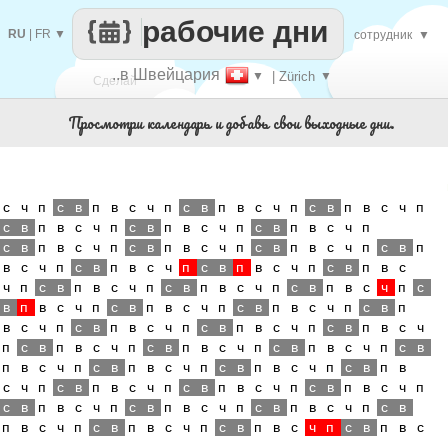
рабочие дни
RU
|
FR
▼
сотрудник
▼
..в Швейцария
▼
| Zürich
▼
Сделай
Просмотри календарь и добавь свои выходные дни.
каждый
с
ч
п
с
в
п
в
с
ч
п
с
в
п
в
с
ч
п
с
в
п
в
с
ч
п
с
в
п
в
с
ч
п
с
в
п
в
с
ч
п
с
в
п
в
с
ч
п
с
в
п
в
с
ч
п
с
в
п
в
с
ч
п
с
в
п
в
с
ч
п
с
в
п
в
с
ч
п
с
в
п
в
с
ч
п
с
в
п
в
с
ч
п
с
в
п
в
с
ч
п
с
в
п
в
с
ч
п
с
в
п
в
с
ч
п
с
в
п
в
с
ч
п
с
в
п
в
с
ч
п
с
в
п
в
с
ч
п
с
в
п
в
с
ч
п
с
в
п
в
с
ч
п
с
в
п
в
с
ч
п
с
в
п
в
с
ч
п
с
в
п
в
с
ч
п
с
в
п
в
с
ч
п
с
в
п
в
с
ч
п
с
в
п
в
с
ч
п
с
в
п
в
с
ч
п
с
в
п
в
с
ч
п
с
в
п
в
с
ч
п
с
в
п
в
с
ч
п
с
в
п
в
с
ч
п
с
в
п
в
с
ч
п
с
в
п
в
с
ч
п
с
в
п
в
с
ч
п
с
в
п
в
с
ч
п
с
в
п
в
с
ч
п
с
в
п
в
с
ч
п
с
в
п
в
с
ч
п
с
в
п
в
с
ч
п
с
в
п
в
с