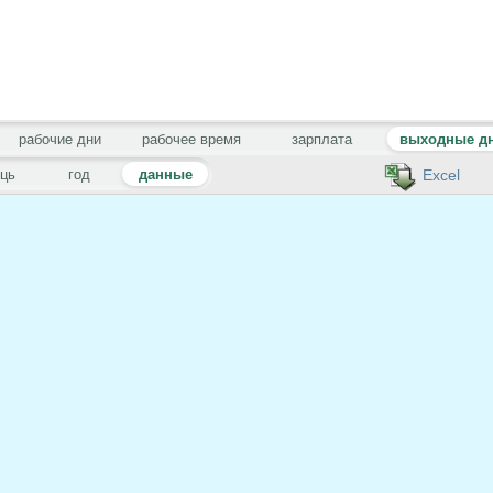
рабочие дни
рабочее время
зарплата
выходные д
яць
год
данные
Excel