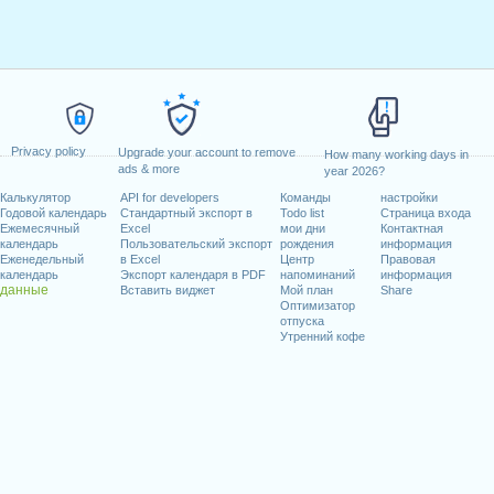
Privacy policy
Upgrade your account to remove
How many working days in
ads & more
year 2026?
Калькулятор
API for developers
Команды
настройки
Годовой календарь
Стандартный экспорт в
Todo list
Страница входа
Ежемесячный
Excel
мои дни
Контактная
календарь
Пользовательский экспорт
рождения
информация
Еженедельный
в Excel
Центр
Правовая
календарь
Экспорт календаря в PDF
напоминаний
информация
данные
Вставить виджет
Мой план
Share
Оптимизатор
отпуска
Утренний кофе