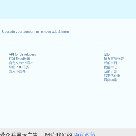
Upgrade your account to remove ads & more
API for developers
团队
标准Excel导出
待办事项列表
自定义Excel导出
我的生日
导出PDF日历
提醒中心
嵌入小部件
我的计划
假期优化器
晨间咖啡
的受众并展示广告。 阅读我们的
隐私政策。