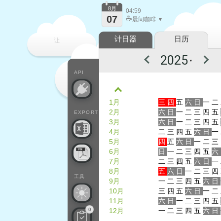
8月
04:59
07
☕
晨间咖啡 ▼
计日器
日历
让
▼
每一天
API
1月
三
四
五
六
日
一
二
2月
六
日
一
二
三
四
五
EXPORT
3月
六
日
一
二
三
四
五
4月
二
三
四
五
六
日
一
5月
四
五
六
日
一
二
三
6月
日
一
二
三
四
五
六
7月
二
三
四
五
六
日
一
8月
五
六
日
一
二
三
四
工具
9月
一
二
三
四
五
六
日
10月
三
四
五
六
日
一
二
11月
六
日
一
二
三
四
五
0
12月
一
二
三
四
五
六
日