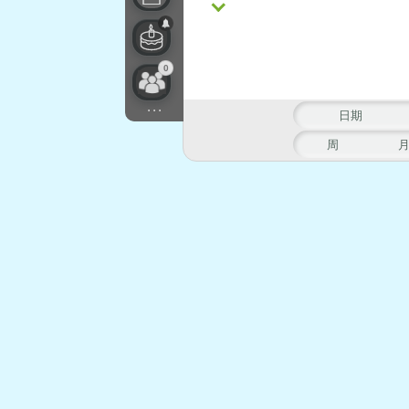
0
...
日期
周