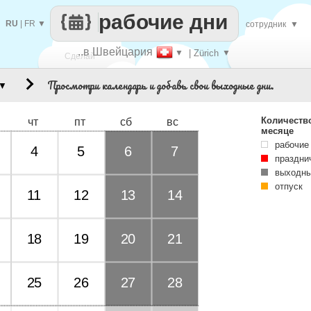
рабочие дни
RU
|
FR
▼
сотрудник
▼
..в Швейцария
▼
| Zürich
▼
Сделай
Просмотри календарь и добавь свои выходные дни.
▼
каждый
Количеств
чт
пт
сб
вс
месяце
рабочие
4
5
6
7
праздни
выходны
отпуск
11
12
13
14
18
19
20
21
25
26
27
28