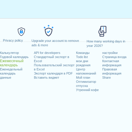
Privacy policy
Upgrade your account to remove
How many working days in
ads & more
year 2026?
Калькулятор
API for developers
Команды
настройки
Годовой календарь
Стандартный экспорт в
Todo list
Страница входа
Ежемесячный
Excel
мои дни
Контактная
календарь
Пользовательский экспорт
рождения
информация
Еженедельный
в Excel
Центр
Правовая
календарь
Экспорт календаря в PDF
напоминаний
информация
данные
Вставить виджет
Мой план
Share
Оптимизатор
отпуска
Утренний кофе