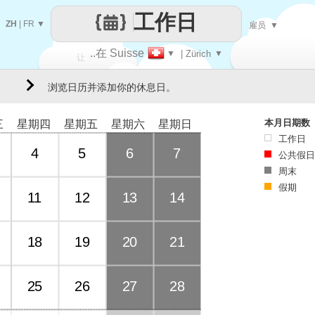
工作日
ZH
|
FR
▼
雇员
▼
..在 Suisse
▼
| Zürich
▼
让
浏览日历并添加你的休息日。
每一天
本月日期数
三
星期四
星期五
星期六
星期日
工作日
4
5
6
7
公共假日
周末
假期
11
12
13
14
18
19
20
21
25
26
27
28