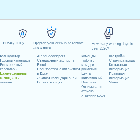
Privacy policy
Upgrade your account to remove
How many working days in
ads & more
year 2026?
Калькулятор
API for developers
Команды
настройки
Годовой календарь
Стандартный экспорт в
Todo list
Страница входа
Ежемесячный
Excel
мои дни
Контактная
календарь
Пользовательский экспорт
рождения
информация
Еженедельный
в Excel
Центр
Правовая
календарь
Экспорт календаря в PDF
напоминаний
информация
данные
Вставить виджет
Мой план
Share
Оптимизатор
отпуска
Утренний кофе