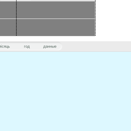
місяць
год
данные