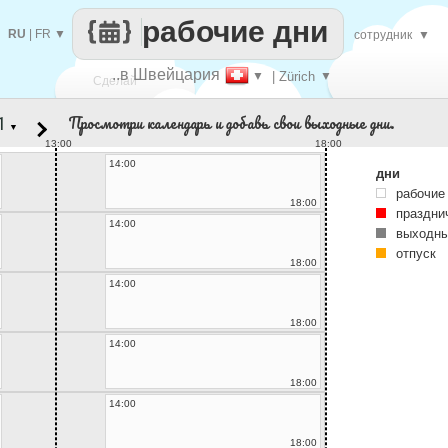
рабочие дни
RU
|
FR
▼
сотрудник
▼
..в Швейцария
▼
| Zürich
▼
Сделай
Просмотри календарь и добавь свои выходные дни.
▼
каждый
13:00
18:00
14:00
дни
рабочие
18:00
праздни
14:00
выходны
отпуск
18:00
14:00
18:00
14:00
18:00
14:00
18:00