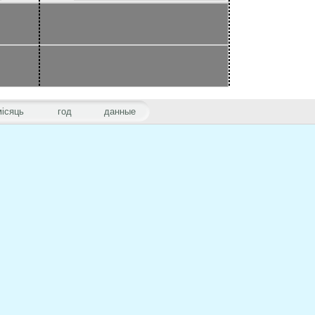
місяць
год
данные