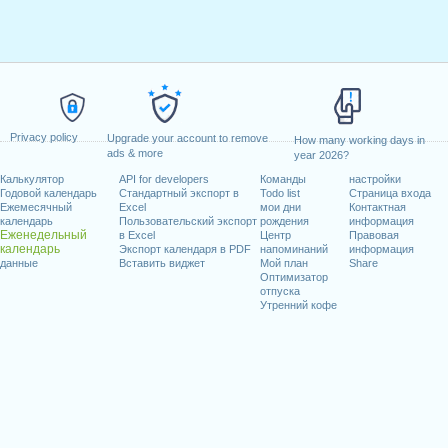
Privacy policy
Upgrade your account to remove
How many working days in
ads & more
year 2026?
Калькулятор
API for developers
Команды
настройки
Годовой календарь
Стандартный экспорт в
Todo list
Страница входа
Ежемесячный
Excel
мои дни
Контактная
календарь
Пользовательский экспорт
рождения
информация
Еженедельный
в Excel
Центр
Правовая
календарь
Экспорт календаря в PDF
напоминаний
информация
данные
Вставить виджет
Мой план
Share
Оптимизатор
отпуска
Утренний кофе