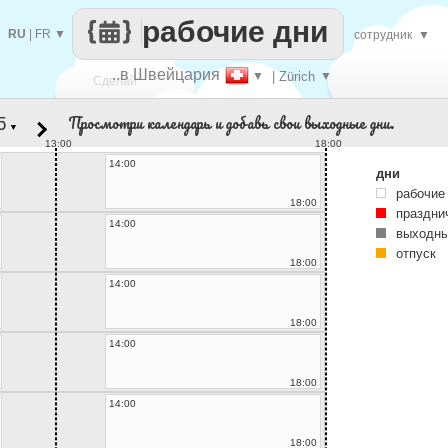
рабочие дни
RU
|
FR
▼
сотрудник
▼
..в Швейцария
▼
| Zürich
▼
Сделай
Просмотри календарь и добавь свои выходные дни.
▼
каждый
13:00
18:00
14:00
дни
рабочие
18:00
праздни
14:00
выходны
отпуск
18:00
14:00
18:00
14:00
18:00
14:00
18:00