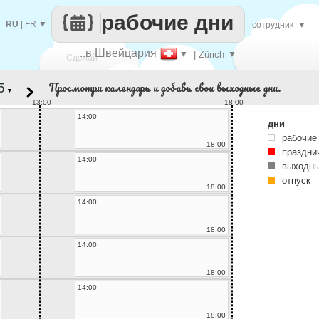
рабочие дни
RU
|
FR
▼
сотрудник
▼
..в Швейцария
▼
| Zürich
▼
Сделай
Просмотри календарь и добавь свои выходные дни.
▼
каждый
13:00
18:00
14:00
дни
рабочие
18:00
праздни
14:00
выходны
отпуск
18:00
14:00
18:00
14:00
18:00
14:00
18:00