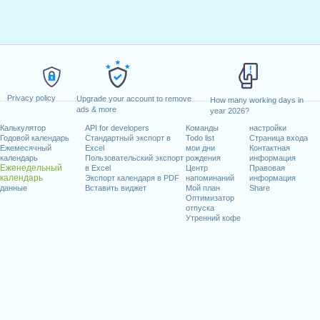
Privacy policy
Upgrade your account to remove
How many working days in
ads & more
year 2026?
Калькулятор
API for developers
Команды
настройки
Годовой календарь
Стандартный экспорт в
Todo list
Страница входа
Ежемесячный
Excel
мои дни
Контактная
календарь
Пользовательский экспорт
рождения
информация
Еженедельный
в Excel
Центр
Правовая
календарь
Экспорт календаря в PDF
напоминаний
информация
данные
Вставить виджет
Мой план
Share
Оптимизатор
отпуска
Утренний кофе