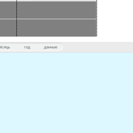
місяць
год
данные